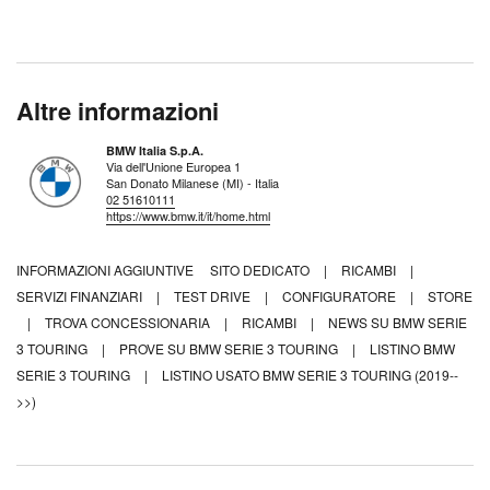
Altre informazioni
BMW Italia S.p.A.
Via dell'Unione Europea 1
San Donato Milanese (MI) - Italia
02 51610111
https://www.bmw.it/it/home.html
INFORMAZIONI AGGIUNTIVE
SITO DEDICATO
|
RICAMBI
|
SERVIZI FINANZIARI
|
TEST DRIVE
|
CONFIGURATORE
|
STORE
|
TROVA CONCESSIONARIA
|
RICAMBI
|
NEWS SU BMW SERIE
3 TOURING
|
PROVE SU BMW SERIE 3 TOURING
|
LISTINO BMW
SERIE 3 TOURING
|
LISTINO USATO BMW SERIE 3 TOURING (2019--
>>)