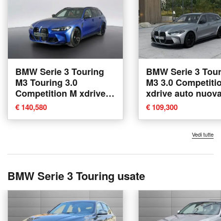
BMW Serie 3 Touring
BMW Serie 3 Tour
M3 Touring 3.0
M3 3.0 Competition M
Competition M xdrive
xdrive auto nuova
auto nuova a San
Corciano
€ 140,580
€ 109,300
Benedetto del Tronto
Vedi tutte
BMW Serie 3 Touring usate