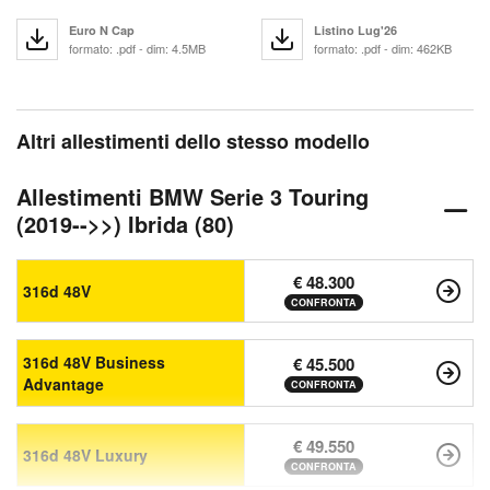
Euro N Cap
Listino Lug'26
formato: .pdf - dim: 4.5MB
formato: .pdf - dim: 462KB
Altri allestimenti dello stesso modello
Allestimenti BMW Serie 3 Touring
(2019-->>) Ibrida (80)
€ 48.300
316d 48V
CONFRONTA
316d 48V Business
€ 45.500
Advantage
CONFRONTA
€ 49.550
316d 48V Luxury
CONFRONTA