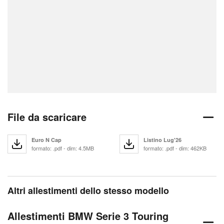
File da scaricare
Euro N Cap
Listino Lug'26
formato: .pdf - dim: 4.5MB
formato: .pdf - dim: 462KB
Altri allestimenti dello stesso modello
Allestimenti BMW Serie 3 Touring