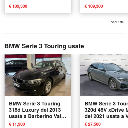
Corciano
Corciano
€ 109,300
€ 109,300
Vedi tutte
BMW Serie 3 Touring usate
BMW Serie 3 Touring
BMW Serie 3 Tour
318d Luxury del 2013
320d 48V xDrive Msport
usata a Barberino Val
del 2021 usata a 
d'Elsa
€ 11,900
€ 27,500