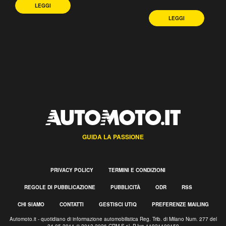
LEGGI
LEGGI
GUIDA LA PASSIONE
PRIVACY POLICY
TERMINI E CONDIZIONI
REGOLE DI PUBBLICAZIONE
PUBBLICITÀ
ODR
RSS
CHI SIAMO
CONTATTI
GESTISCI UTIQ
PREFERENZE MAILING
Automoto.it - quotidiano di informazione automobilistica Reg. Trib. di Milano Num. 277 del
24.05.2011 © 2012-2026 CRM S.r.l. P.Iva 11921100159