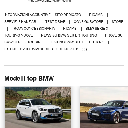
https://www.bmw.it/it/home.html
INFORMAZIONI AGGIUNTIVE
SITO DEDICATO
|
RICAMBI
|
SERVIZI FINANZIARI
|
TEST DRIVE
|
CONFIGURATORE
|
STORE
|
TROVA CONCESSIONARIA
|
RICAMBI
|
BMW SERIE 3
TOURING NUOVE
|
NEWS SU BMW SERIE 3 TOURING
|
PROVE SU
BMW SERIE 3 TOURING
|
LISTINO BMW SERIE 3 TOURING
|
LISTINO USATO BMW SERIE 3 TOURING (2019-->>)
Modelli top BMW