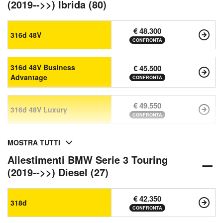
(2019-->>) Ibrida (80)
€ 48.300
316d 48V
CONFRONTA
316d 48V Business
€ 45.500
Advantage
CONFRONTA
€ 49.550
316d 48V Luxury
CONFRONTA
MOSTRA TUTTI
Allestimenti BMW Serie 3 Touring
(2019-->>) Diesel (27)
€ 42.350
318d
CONFRONTA