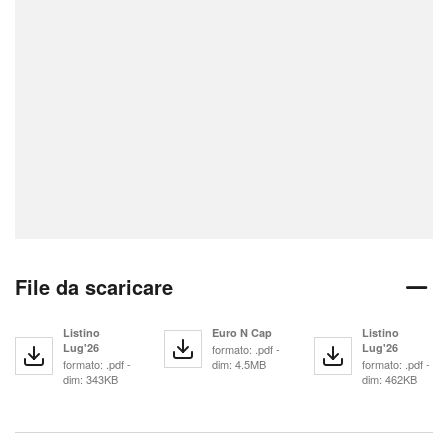
File da scaricare
Listino
Euro N Cap
Listino
Lug'26
Lug'26
formato: .pdf -
formato: .pdf -
dim: 4.5MB
formato: .pdf -
dim: 343KB
dim: 462KB