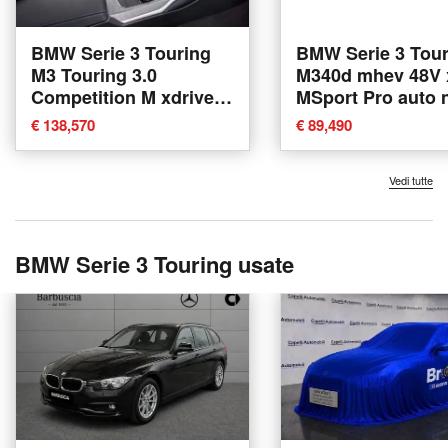
BMW Serie 3 Touring
BMW Serie 3 Tour
M3 Touring 3.0
M340d mhev 48V xdrive
Competition M xdrive
MSport Pro auto 
auto nuova a Torino
a Torino
€ 138,570
€ 89,490
Vedi tutte
BMW Serie 3 Touring usate