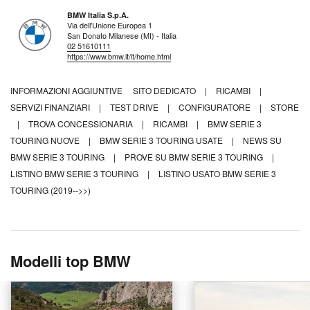
BMW Italia S.p.A.
Via dell'Unione Europea 1
San Donato Milanese (MI) - Italia
02 51610111
https://www.bmw.it/it/home.html
INFORMAZIONI AGGIUNTIVE
SITO DEDICATO
|
RICAMBI
|
SERVIZI FINANZIARI
|
TEST DRIVE
|
CONFIGURATORE
|
STORE
|
TROVA CONCESSIONARIA
|
RICAMBI
|
BMW SERIE 3
TOURING NUOVE
|
BMW SERIE 3 TOURING USATE
|
NEWS SU
BMW SERIE 3 TOURING
|
PROVE SU BMW SERIE 3 TOURING
|
LISTINO BMW SERIE 3 TOURING
|
LISTINO USATO BMW SERIE 3
TOURING (2019-->>)
Modelli top BMW