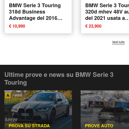
BMW Serie 3 Touring
BMW Serie 3 Tour
318d Business
320d mhev 48V auto
Advantage del 2016
del 2021 usata a
usata a Pescara
Casalmaggiore
€ 10,990
€ 23,900
Vedi tutte
Ultime prove e news su BMW Serie 3
Touring
PROVA SU STRADA
PROVE AUTO