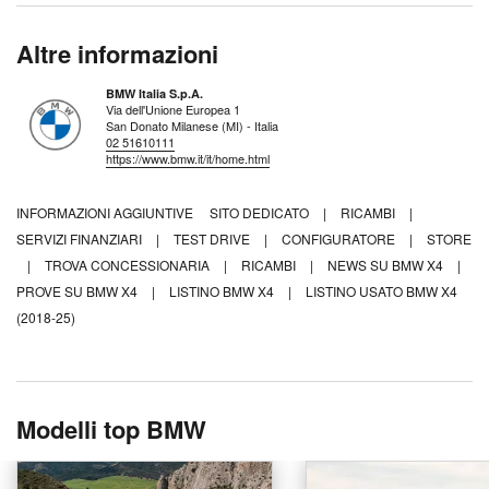
Altre informazioni
BMW Italia S.p.A.
Via dell'Unione Europea 1
San Donato Milanese (MI) - Italia
02 51610111
https://www.bmw.it/it/home.html
INFORMAZIONI AGGIUNTIVE
SITO DEDICATO
|
RICAMBI
|
SERVIZI FINANZIARI
|
TEST DRIVE
|
CONFIGURATORE
|
STORE
|
TROVA CONCESSIONARIA
|
RICAMBI
|
NEWS SU BMW X4
|
PROVE SU BMW X4
|
LISTINO BMW X4
|
LISTINO USATO BMW X4
(2018-25)
Modelli top BMW