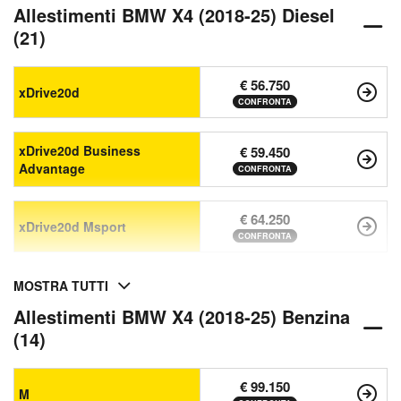
Allestimenti BMW X4 (2018-25) Diesel
(21)
€ 56.750
xDrive20d
CONFRONTA
xDrive20d Business
€ 59.450
Advantage
CONFRONTA
€ 64.250
xDrive20d Msport
CONFRONTA
MOSTRA TUTTI
Allestimenti BMW X4 (2018-25) Benzina
(14)
€ 99.150
M