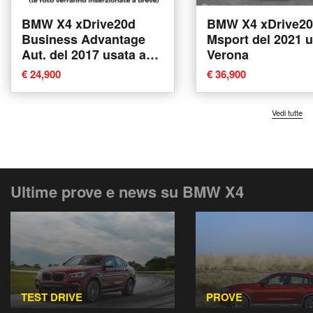
BMW X4 xDrive20d
BMW X4 xDrive20
Business Advantage
Msport del 2021 u
Aut. del 2017 usata a
Verona
Genova
€ 24,900
€ 36,900
Vedi tutte
Ultime prove e news su BMW X4
TEST DRIVE
PROVE