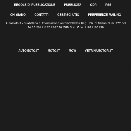
REGOLE DI PUBBLICAZIONE
PUBBLICITÀ
ODR
RSS
CHI SIAMO
CONTATTI
GESTISCI UTIQ
PREFERENZE MAILING
Automoto.it - quotidiano di informazione automobilistica Reg. Trib. di Milano Num. 277 del
24.05.2011 © 2012-2026 CRM S.r.l. P.Iva 11921100159
AUTOMOTO.IT
MOTO.IT
MOW
VETRINAMOTORI.IT
Informativa sulla raccolta
Le tue preferenze relative alla privacy