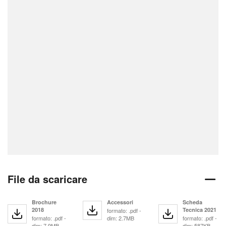
File da scaricare
Brochure
Accessori
Scheda
2018
Tecnica 2021
formato: .pdf -
formato: .pdf -
dim: 2.7MB
formato: .pdf -
dim: 7.9MB
dim: 587KB