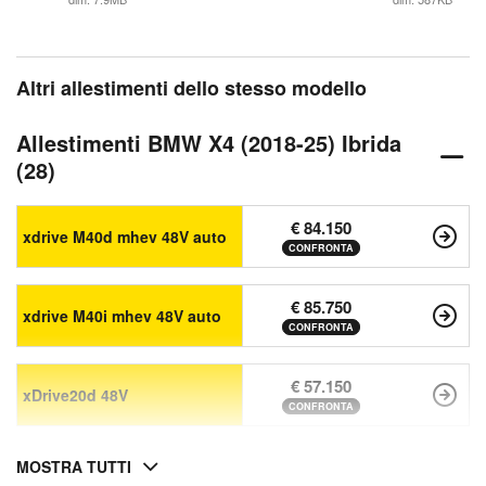
Altri allestimenti dello stesso modello
Allestimenti BMW X4 (2018-25) Ibrida
(28)
€ 84.150
xdrive M40d mhev 48V auto
CONFRONTA
€ 85.750
xdrive M40i mhev 48V auto
CONFRONTA
€ 57.150
xDrive20d 48V
CONFRONTA
MOSTRA TUTTI