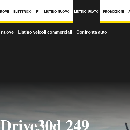
PROVE
ELETTRICO
F1
LISTINO NUOVO
LISTINO USATO
PROMOZIONI
o nuove
Listino veicoli commerciali
Confronta auto
rive30d 249