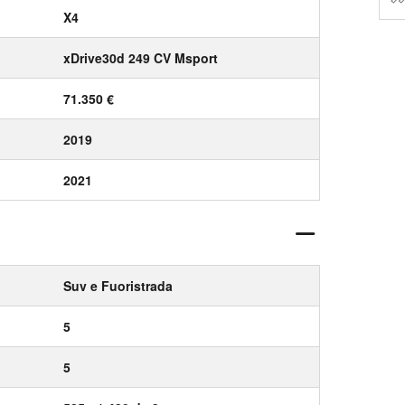
X4
xDrive30d 249 CV Msport
71.350 €
2019
2021
Suv e Fuoristrada
5
5