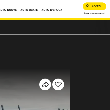
ACCEDI
AUTO NUOVE
AUTO USATE
AUTO D'EPOCA
Area concessionari