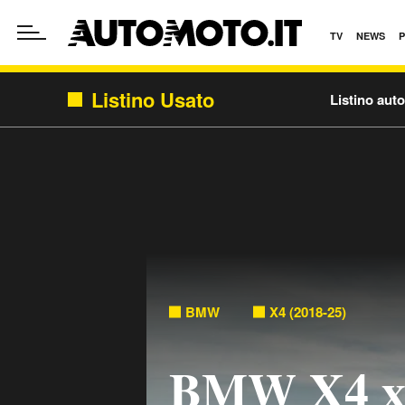
TV
NEWS
Listino Usato
Listino aut
BMW
X4 (2018-25)
BMW X4 xD