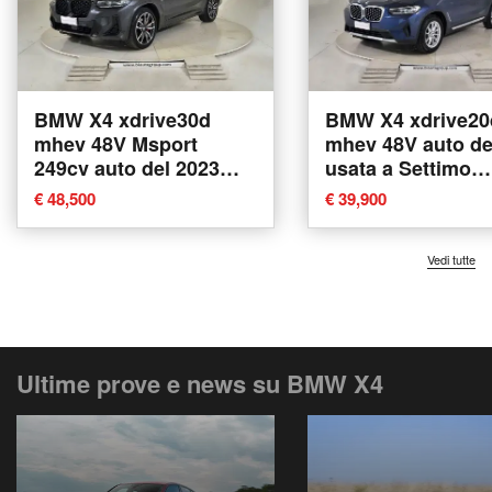
BMW X4 xdrive30d
BMW X4 xdrive20
mhev 48V Msport
mhev 48V auto de
249cv auto del 2023
usata a Settimo
usata a Settimo
Torinese
€ 48,500
€ 39,900
Torinese
Vedi tutte
Ultime prove e news su BMW X4