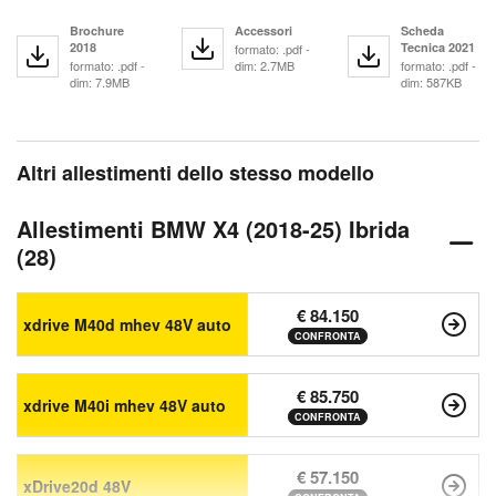
Brochure
Accessori
Scheda
2018
Tecnica 2021
formato: .pdf -
formato: .pdf -
dim: 2.7MB
formato: .pdf -
dim: 7.9MB
dim: 587KB
Altri allestimenti dello stesso modello
Allestimenti BMW X4 (2018-25) Ibrida
(28)
€ 84.150
xdrive M40d mhev 48V auto
CONFRONTA
€ 85.750
xdrive M40i mhev 48V auto
CONFRONTA
€ 57.150
xDrive20d 48V