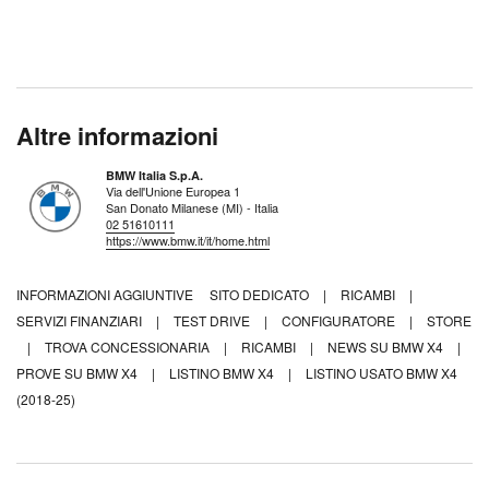
Altre informazioni
BMW Italia S.p.A.
Via dell'Unione Europea 1
San Donato Milanese (MI) - Italia
02 51610111
https://www.bmw.it/it/home.html
INFORMAZIONI AGGIUNTIVE
SITO DEDICATO
|
RICAMBI
|
SERVIZI FINANZIARI
|
TEST DRIVE
|
CONFIGURATORE
|
STORE
|
TROVA CONCESSIONARIA
|
RICAMBI
|
NEWS SU BMW X4
|
PROVE SU BMW X4
|
LISTINO BMW X4
|
LISTINO USATO BMW X4
(2018-25)