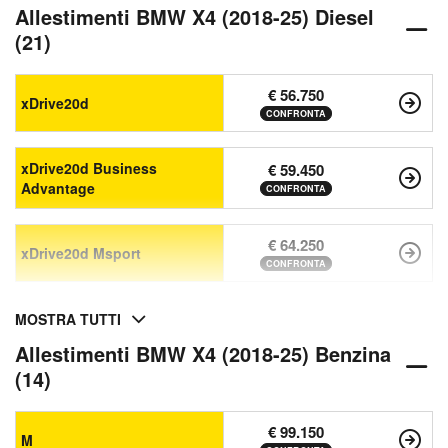
Allestimenti BMW X4 (2018-25) Diesel
(21)
€ 56.750
xDrive20d
CONFRONTA
xDrive20d Business
€ 59.450
Advantage
CONFRONTA
€ 64.250
xDrive20d Msport
CONFRONTA
MOSTRA TUTTI
Allestimenti BMW X4 (2018-25) Benzina
(14)
€ 99.150
M