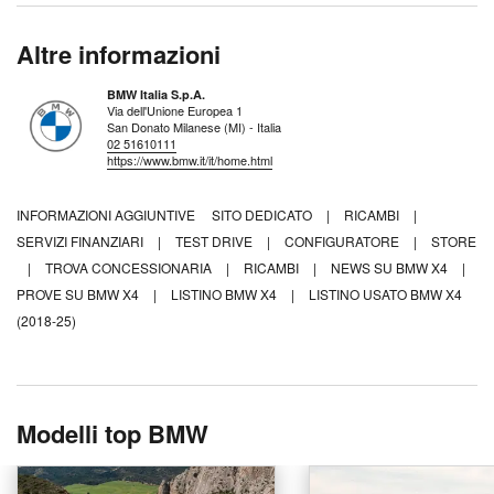
Altre informazioni
BMW Italia S.p.A.
Via dell'Unione Europea 1
San Donato Milanese (MI) - Italia
02 51610111
https://www.bmw.it/it/home.html
INFORMAZIONI AGGIUNTIVE
SITO DEDICATO
|
RICAMBI
|
SERVIZI FINANZIARI
|
TEST DRIVE
|
CONFIGURATORE
|
STORE
|
TROVA CONCESSIONARIA
|
RICAMBI
|
NEWS SU BMW X4
|
PROVE SU BMW X4
|
LISTINO BMW X4
|
LISTINO USATO BMW X4
(2018-25)
Modelli top BMW