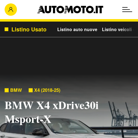
Listino Usato
Listino auto nuove
Listino veicoli c
BMW
X4 (2018-25)
BMW X4 xDrive30i
Msport-X