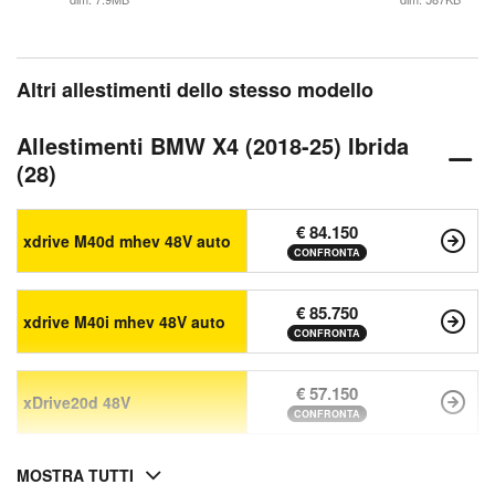
Altri allestimenti dello stesso modello
Allestimenti BMW X4 (2018-25) Ibrida
(28)
€ 84.150
xdrive M40d mhev 48V auto
CONFRONTA
€ 85.750
xdrive M40i mhev 48V auto
CONFRONTA
€ 57.150
xDrive20d 48V
CONFRONTA
MOSTRA TUTTI