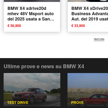
BMW X4 xdrive20d
BMW X4 xDrive2
mhev 48V Msport auto
Business Advant
del 2025 usata a San
Aut. del 2019 usa
Benedetto del Tronto
Tricase
€ 56,900
€ 33,900
Vedi tutte
Ultime prove e news su BMW X4
TEST DRIVE
PROVE