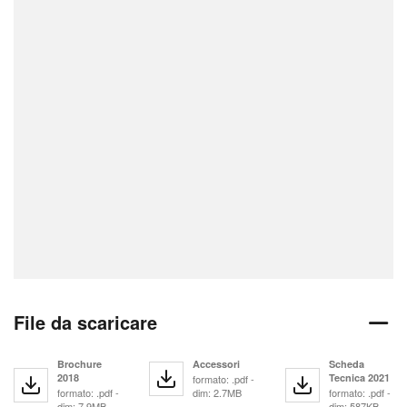
File da scaricare
Brochure
Accessori
Scheda
2018
Tecnica 2021
formato: .pdf -
formato: .pdf -
dim: 2.7MB
formato: .pdf -
dim: 7.9MB
dim: 587KB