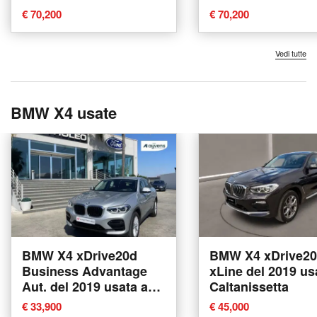
€ 70,200
€ 70,200
Vedi tutte
BMW X4 usate
BMW X4 xDrive20d
BMW X4 xDrive2
Business Advantage
xLine del 2019 us
Aut. del 2019 usata a
Caltanissetta
Tricase
€ 33,900
€ 45,000