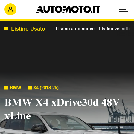
Listino Usato
Listino auto nuove
Listino veicoli c
BMW
X4 (2018-25)
BMW X4 xDrive30d 48V
xLine