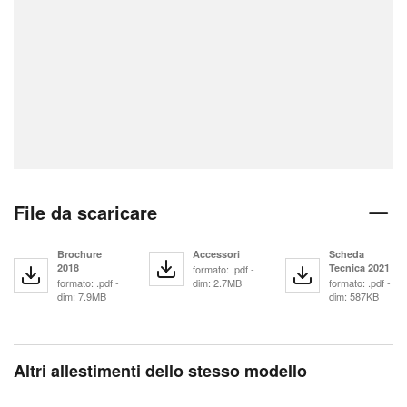
File da scaricare
Brochure
Accessori
Scheda
2018
Tecnica 2021
formato: .pdf -
formato: .pdf -
dim: 2.7MB
formato: .pdf -
dim: 7.9MB
dim: 587KB
Altri allestimenti dello stesso modello