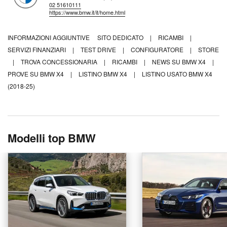
02 51610111
https://www.bmw.it/it/home.html
INFORMAZIONI AGGIUNTIVE
SITO DEDICATO
|
RICAMBI
|
SERVIZI FINANZIARI
|
TEST DRIVE
|
CONFIGURATORE
|
STORE
|
TROVA CONCESSIONARIA
|
RICAMBI
|
NEWS SU BMW X4
|
PROVE SU BMW X4
|
LISTINO BMW X4
|
LISTINO USATO BMW X4
(2018-25)
Modelli top BMW