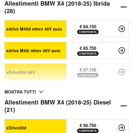
Allestimenti BMW X4 (2018-25) Ibrida
(28)
€ 84.150
xdrive M40d mhev 48V auto
CONFRONTA
€ 85.750
xdrive M40i mhev 48V auto
CONFRONTA
€ 57.150
xDrive20d 48V
CONFRONTA
MOSTRA TUTTI
Allestimenti BMW X4 (2018-25) Diesel
(21)
€ 56.750
xDrive20d
CONFRONTA