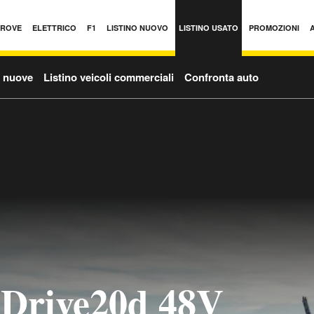
PROVE
ELETTRICO
F1
LISTINO NUOVO
LISTINO USATO
PROMOZIONI
o nuove
Listino veicoli commerciali
Confronta auto
rive20d 48V