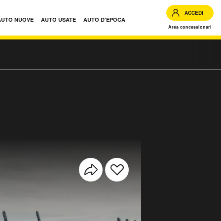
ACCEDI
AUTO NUOVE
AUTO USATE
AUTO D'EPOCA
Area concessionari