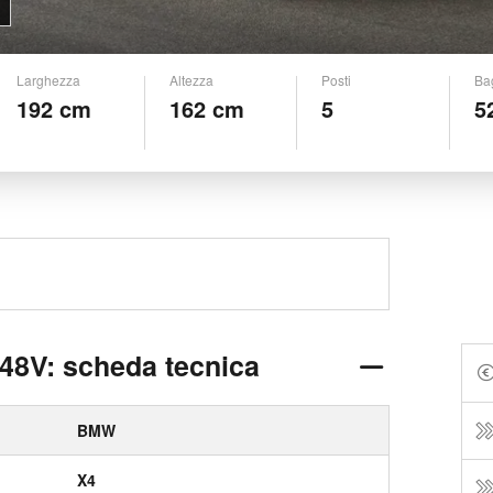
Larghezza
Altezza
Posti
Ba
192 cm
162 cm
5
5
8V: scheda tecnica
BMW
X4