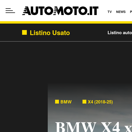
TV
NEWS
Listino Usato
Listino aut
BMW
X4 (2018-25)
BMW X4 xD