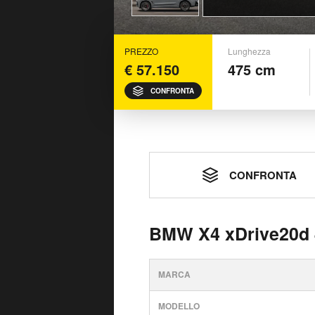
PREZZO
Lunghezza
€ 57.150
475 cm
CONFRONTA
CONFRONTA
BMW X4 xDrive20d 4
MARCA
MODELLO