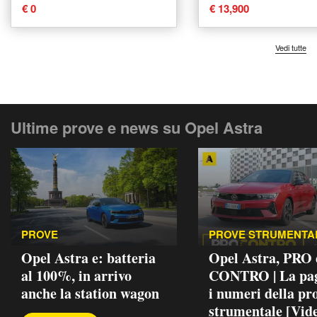
2021 usata a Boves
2021 usata a Bov
€ 0
€ 13,900
Vedi tutte
Ultime prove e news su Opel Astra
PROVE
PROVE STRUMENTA
Opel Astra e: batteria
Opel Astra, PRO 
al 100%, in arrivo
CONTRO | La pag
anche la station wagon
i numeri della pr
strumentale [Vid