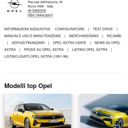
Piazzale dell'Industria, 40
Roma (RM) - Italia
06-54652000
https://www.opel.it
INFORMAZIONI AGGIUNTIVE
CONFIGURATORE
|
TEST DRIVE
|
MANUALE USO E MANUTENZIONE
|
MERCHANDISING
|
RICAMBI
|
SERVIZI FINANZIARI
|
OPEL ASTRA USATE
|
NEWS SU OPEL
ASTRA
|
PROVE SU OPEL ASTRA
|
LISTINO OPEL ASTRA
|
LISTINO USATO OPEL ASTRA (1991-98)
Modelli top Opel