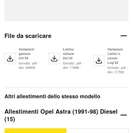
File da scaricare
Variazioni
Listino
Variazioni
gamma
vetture
Listini v.
Ott'24
Dic'24
comm.
Lug'24
formato: .pdf -
formato: .pdf -
dim: 268KB
dim: 7.5MB
formato: .pdf -
dim: 117KB
Altri allestimenti dello stesso modello
Allestimenti Opel Astra (1991-98) Diesel
(15)