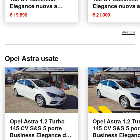
Elegance nuova a
Elegance nuova a
Cherasco
€ 19,890
€ 21,000
Vedi tutte
Opel Astra usate
Opel Astra 1.2 Turbo
Opel Astra 1.2 Tu
145 CV S&S 5 porte
145 CV S&S 5 por
Business Elegance del
Business Eleganc