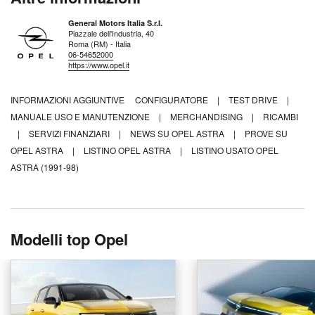
General Motors Italia S.r.l.
Piazzale dell'Industria, 40
Roma (RM) - Italia
06-54652000
https://www.opel.it
INFORMAZIONI AGGIUNTIVE
CONFIGURATORE
|
TEST DRIVE
|
MANUALE USO E MANUTENZIONE
|
MERCHANDISING
|
RICAMBI
|
SERVIZI FINANZIARI
|
NEWS SU OPEL ASTRA
|
PROVE SU
OPEL ASTRA
|
LISTINO OPEL ASTRA
|
LISTINO USATO OPEL
ASTRA (1991-98)
Modelli top Opel