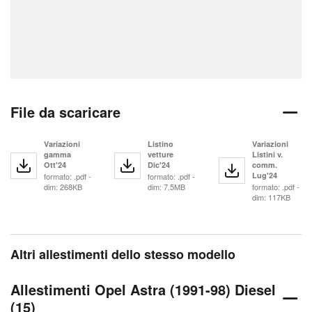
File da scaricare
Variazioni
Listino
Variazioni
gamma
vetture
Listini v.
Ott'24
Dic'24
comm.
Lug'24
formato: .pdf -
formato: .pdf -
dim: 268KB
dim: 7.5MB
formato: .pdf -
dim: 117KB
Altri allestimenti dello stesso modello
Allestimenti Opel Astra (1991-98) Diesel
(15)