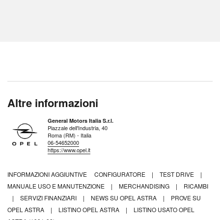
Altre informazioni
General Motors Italia S.r.l.
Piazzale dell'Industria, 40
Roma (RM) - Italia
06-54652000
https://www.opel.it
INFORMAZIONI AGGIUNTIVE
CONFIGURATORE
|
TEST DRIVE
|
MANUALE USO E MANUTENZIONE
|
MERCHANDISING
|
RICAMBI
|
SERVIZI FINANZIARI
|
NEWS SU OPEL ASTRA
|
PROVE SU
OPEL ASTRA
|
LISTINO OPEL ASTRA
|
LISTINO USATO OPEL