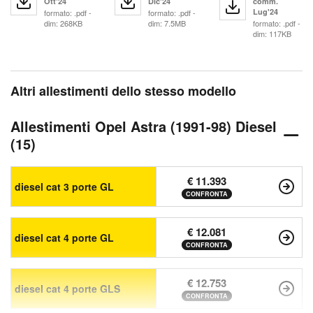
Ott'24
Dic'24
comm.
Lug'24
formato: .pdf -
formato: .pdf -
dim: 268KB
dim: 7.5MB
formato: .pdf -
dim: 117KB
Altri allestimenti dello stesso modello
Allestimenti Opel Astra (1991-98) Diesel
(15)
€ 11.393
diesel cat 3 porte GL
CONFRONTA
€ 12.081
diesel cat 4 porte GL
CONFRONTA
€ 12.753
diesel cat 4 porte GLS
CONFRONTA