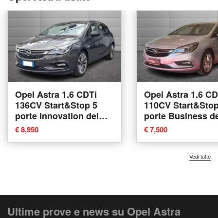
Opel Astra 1.6 CDTi
Opel Astra 1.6 CD
136CV Start&Stop 5
110CV Start&Stop
porte Innovation del
porte Business d
2017 usata a Torino
2017 usata a Sass
€ 8,950
€ 7,500
Vedi tutte
Ultime prove e news su Opel Astra