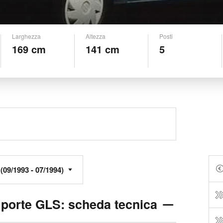
Larghezza
Altezza
Posti
169 cm
141 cm
5
 porte GLS: scheda tecnica