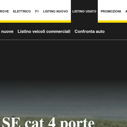
PROVE
ELETTRICO
F1
LISTINO NUOVO
LISTINO USATO
PROMOZIONI
o nuove
Listino veicoli commerciali
Confronta auto
 SE cat 4 porte