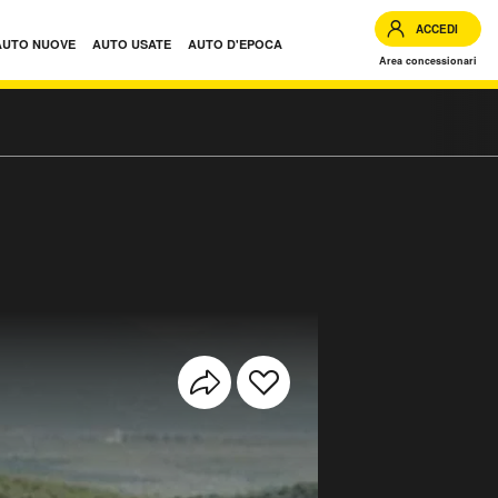
ACCEDI
AUTO NUOVE
AUTO USATE
AUTO D'EPOCA
Area concessionari