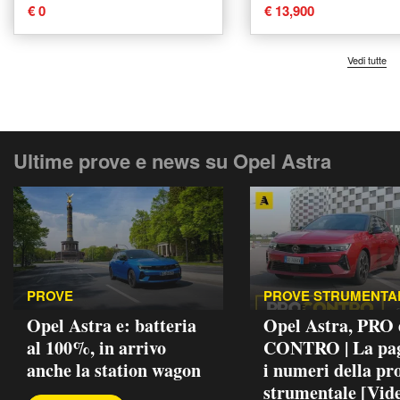
2021 usata a Boves
2021 usata a Bov
€ 0
€ 13,900
Vedi tutte
Ultime prove e news su Opel Astra
PROVE
PROVE STRUMENTA
Opel Astra e: batteria
Opel Astra, PRO 
al 100%, in arrivo
CONTRO | La pag
anche la station wagon
i numeri della pr
strumentale [Vid