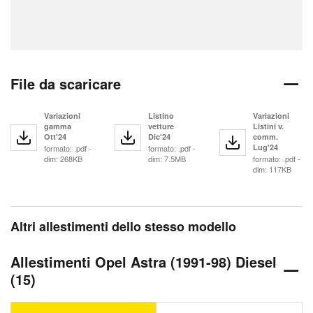
File da scaricare
Variazioni
Listino
Variazioni
gamma
vetture
Listini v.
Ott'24
Dic'24
comm.
Lug'24
formato: .pdf -
formato: .pdf -
dim: 268KB
dim: 7.5MB
formato: .pdf -
dim: 117KB
Altri allestimenti dello stesso modello
Allestimenti Opel Astra (1991-98) Diesel
(15)