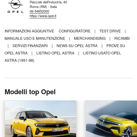
Piazzale dell'Industria, 40
Roma (RM) - Italia
06-54652000
https://www.opel.it
INFORMAZIONI AGGIUNTIVE
CONFIGURATORE
|
TEST DRIVE
|
MANUALE USO E MANUTENZIONE
|
MERCHANDISING
|
RICAMBI
|
SERVIZI FINANZIARI
|
NEWS SU OPEL ASTRA
|
PROVE SU
OPEL ASTRA
|
LISTINO OPEL ASTRA
|
LISTINO USATO OPEL
ASTRA (1991-98)
Modelli top Opel