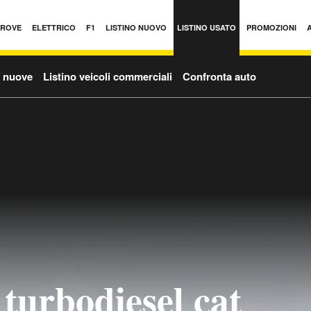
PROVE
ELETTRICO
F1
LISTINO NUOVO
LISTINO USATO
PROMOZIONI
o nuove
Listino veicoli commerciali
Confronta auto
turbodiesel cat