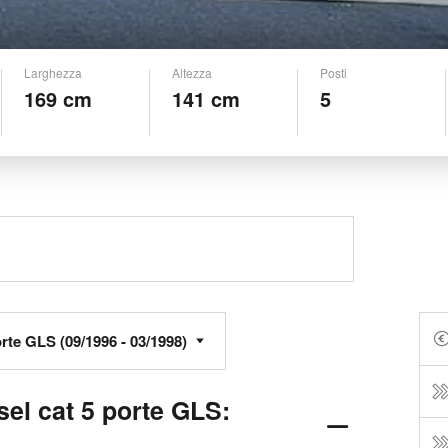
Larghezza
Altezza
Posti
169 cm
141 cm
5
sel cat 5 porte GLS: