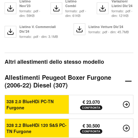
Listino
Listino
Variazioni
Nov'23
Combi
Listini Dic'24
formato: .pdf -
formato: .pdf -
formato: .pdf -
dim: 59KB
dim: 61KB
dim: 121KB
Listino V. Commerciali
Listino Vetture Dic'24
Dic'24
formato: .pdf - dim: 45.7MB
formato: .pdf - dim: 3.1MB
Altri allestimenti dello stesso modello
Allestimenti Peugeot Boxer Furgone
(2006-22) Diesel (307)
328 2.0 BlueHDi PC-TN
€ 23.070
Furgone
CONFRONTA
328 2.2 BlueHDi 120 S&S PC-
€ 30.500
TN Furgone
CONFRONTA