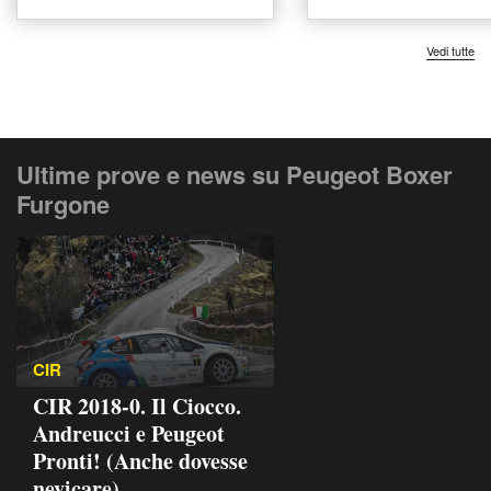
a Castelfranco di Sotto
del 2021 usata a 
Vedi tutte
Ultime prove e news su Peugeot Boxer
Furgone
CIR
CIR 2018-0. Il Ciocco.
Andreucci e Peugeot
Pronti! (Anche dovesse
nevicare)