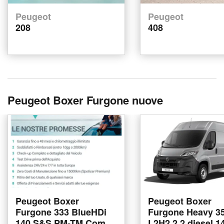
Peugeot
Peugeot
208
408
Peugeot Boxer Furgone nuove
Peugeot Boxer
Peugeot Boxer
Furgone 333 BlueHDi
Furgone Heavy 3
140 S&S PM-TM Combi
L2H2 2.2 diesel 1