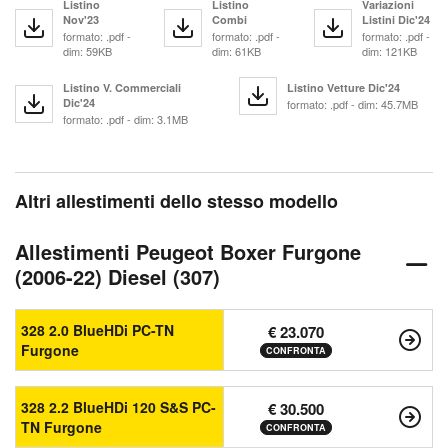
Listino
Listino
Variazioni
Nov'23
Combi
Listini Dic'24
formato: .pdf -
formato: .pdf -
formato: .pdf -
dim: 59KB
dim: 61KB
dim: 121KB
Listino V. Commerciali
Listino Vetture Dic'24
Dic'24
formato: .pdf - dim: 45.7MB
formato: .pdf - dim: 3.1MB
Altri allestimenti dello stesso modello
Allestimenti Peugeot Boxer Furgone
(2006-22) Diesel (307)
328 2.0 BlueHDi PC-TN
€ 23.070
Furgone
CONFRONTA
328 2.2 BlueHDi 120 S&S PC-
€ 30.500
TN Furgone
CONFRONTA