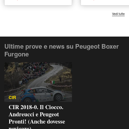
Premium del 2019
usata a Boves
usata a Castegnato
Vedi tutte
Ultime prove e news su Peugeot Boxer
Furgone
CIR
CIR 2018-0. Il Ciocco.
Andreucci e Peugeot
Pronti! (Anche dovesse
nevicare)