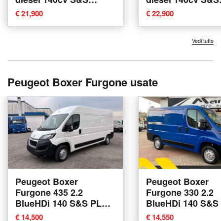
nuova a Bologna
vetrato at8 nuova
€ 21,900
€ 22,900
Bologna
Vedi tutte
Peugeot Boxer Furgone usate
Peugeot Boxer
Peugeot Boxer
Furgone 435 2.2
Furgone 330 2.2
BlueHDi 140 S&S PLM-
BlueHDi 140 S&S
SL-TA Furgone
TN Furgone del 2
€ 14,500
€ 14,550