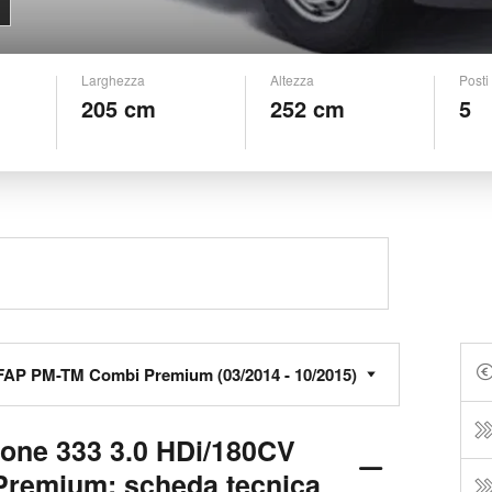
Larghezza
Altezza
Posti
205 cm
252 cm
5
one 333 3.0 HDi/180CV
remium: scheda tecnica