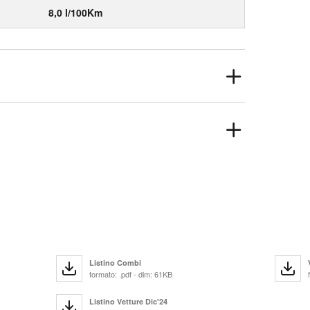
8,0 l/100Km
Listino Combi
formato: .pdf - dim: 61KB
Listino Vetture Dic'24