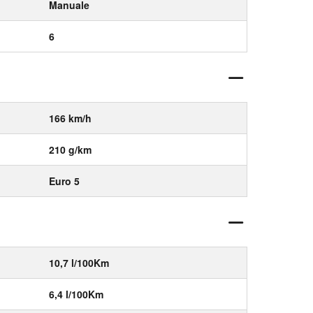
Manuale
6
166 km/h
210 g/km
Euro 5
10,7 l/100Km
6,4 l/100Km