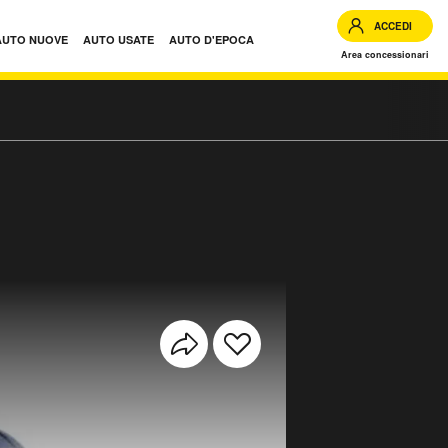
ACCEDI
AUTO NUOVE
AUTO USATE
AUTO D'EPOCA
Area concessionari