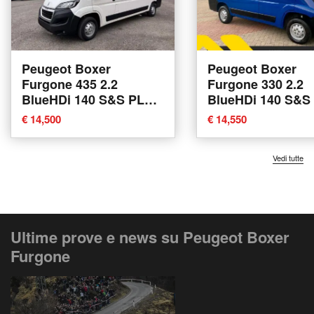
Peugeot Boxer
Peugeot Boxer
Furgone 435 2.2
Furgone 330 2.2
BlueHDi 140 S&S PLM-
BlueHDi 140 S&S
SL-TA Furgone
TN Furgone del 2
€ 14,500
€ 14,550
Premium del 2019
usata a Boves
usata a Castegnato
Vedi tutte
Ultime prove e news su Peugeot Boxer
Furgone