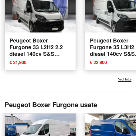
Peugeot Boxer
Peugeot Boxer
Furgone 33 L2H2 2.2
Furgone 35 L3H2 
diesel 140cv S&S
diesel 140cv S&S
nuova a Bologna
vetrato at8 nuova
€ 21,900
€ 22,900
Bologna
Vedi tutte
Peugeot Boxer Furgone usate