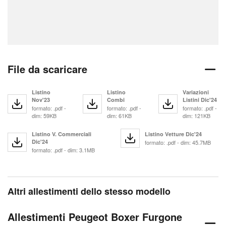
File da scaricare
Listino
Listino
Variazioni
Nov'23
Combi
Listini Dic'24
formato: .pdf -
formato: .pdf -
formato: .pdf -
dim: 59KB
dim: 61KB
dim: 121KB
Listino V. Commerciali
Listino Vetture Dic'24
Dic'24
formato: .pdf - dim: 45.7MB
formato: .pdf - dim: 3.1MB
Altri allestimenti dello stesso modello
Allestimenti Peugeot Boxer Furgone