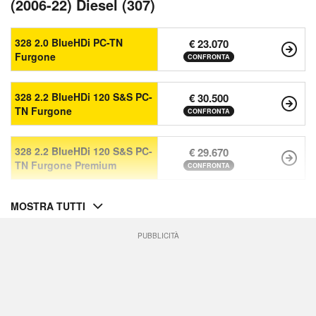
(2006-22) Diesel (307)
328 2.0 BlueHDi PC-TN
€ 23.070
Furgone
CONFRONTA
328 2.2 BlueHDi 120 S&S PC-
€ 30.500
TN Furgone
CONFRONTA
328 2.2 BlueHDi 120 S&S PC-
€ 29.670
TN Furgone Premium
CONFRONTA
MOSTRA TUTTI
PUBBLICITÀ