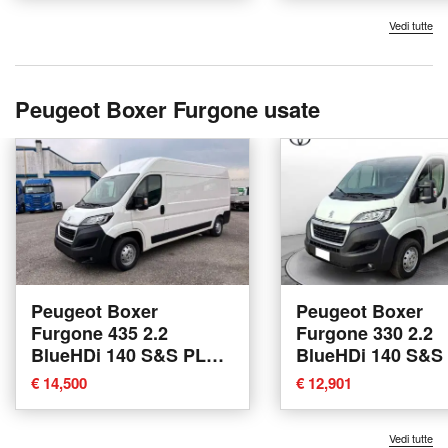
Vedi tutte
Peugeot Boxer Furgone usate
Peugeot Boxer
Peugeot Boxer
Furgone 435 2.2
Furgone 330 2.2
BlueHDi 140 S&S PLM-
BlueHDi 140 S&S
SL-TA Furgone
TN Furgone Pre
€ 14,500
€ 12,901
Premium del 2019
del 2021 usata a 
usata a Castegnato
Vedi tutte