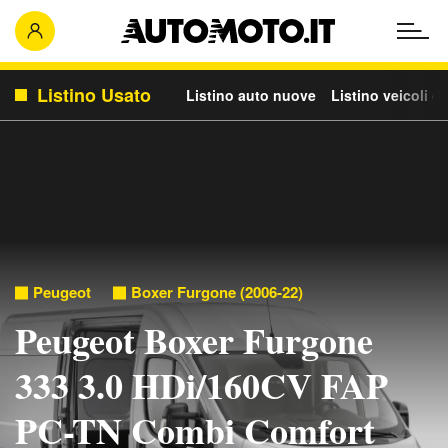
Listino Usato
Listino auto nuove
Listino veicoli c
Peugeot
Boxer Furgone (2006-22)
Peugeot Boxer Furgone
333 3.0 HDi/160CV FAP
PC-TN Combi Comfort