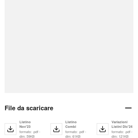
File da scaricare
Listino
Listino
Variazioni
Nov'23
Combi
Listini Dic'24
formato: .pdf -
formato: .pdf -
formato: .pdf -
dim: 59KB
dim: 61KB
dim: 121KB