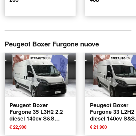
Peugeot Boxer Furgone nuove
Peugeot Boxer
Peugeot Boxer
Furgone 35 L3H2 2.2
Furgone 33 L2H2 
diesel 140cv S&S
diesel 140cv S&S
vetrato at8 nuova a
nuova a Bologna
€ 22,900
€ 21,900
Bologna