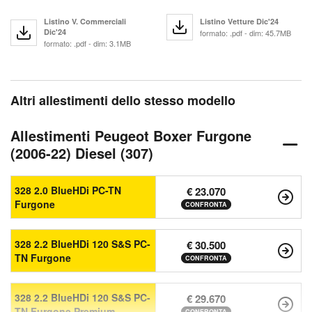
Listino V. Commerciali
Listino Vetture Dic'24
Dic'24
formato: .pdf - dim: 45.7MB
formato: .pdf - dim: 3.1MB
Altri allestimenti dello stesso modello
Allestimenti Peugeot Boxer Furgone
(2006-22) Diesel (307)
328 2.0 BlueHDi PC-TN
€ 23.070
Furgone
CONFRONTA
328 2.2 BlueHDi 120 S&S PC-
€ 30.500
TN Furgone
CONFRONTA
328 2.2 BlueHDi 120 S&S PC-
€ 29.670
TN Furgone Premium
CONFRONTA