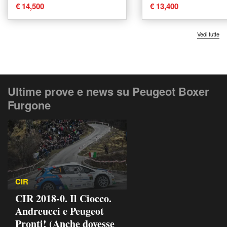
Furgone del 2020 usata
semivetrato del 2
€ 14,500
€ 13,400
a Catania
usata a Bologna
Vedi tutte
Ultime prove e news su Peugeot Boxer
Furgone
CIR
CIR 2018-0. Il Ciocco.
Andreucci e Peugeot
Pronti! (Anche dovesse