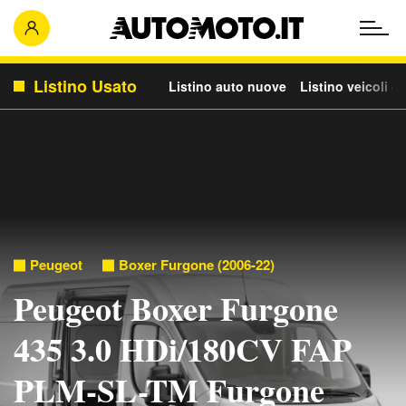
Listino Usato
Listino auto nuove
Listino veicoli c
Peugeot
Boxer Furgone (2006-22)
Peugeot Boxer Furgone
435 3.0 HDi/180CV FAP
PLM-SL-TM Furgone