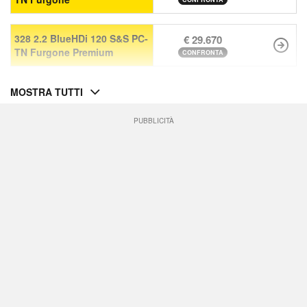
328 2.2 BlueHDi 120 S&S PC-
€ 29.670
TN Furgone Premium
CONFRONTA
MOSTRA TUTTI
PUBBLICITÀ