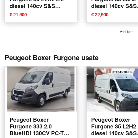
diesel 140cv S&S
diesel 140cv S&S
nuova a Bologna
vetrato at8 nuova
€ 21,900
€ 22,900
Bologna
Vedi tutte
Peugeot Boxer Furgone usate
Peugeot Boxer
Peugeot Boxer
Furgone 333 2.0
Furgone 35 L2H2 
BlueHDi 130CV PC-TM
diesel 140cv S&S