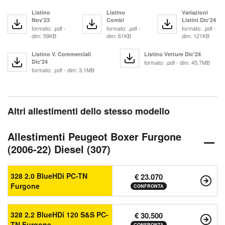
Listino
Listino
Variazioni
Nov'23
Combi
Listini Dic'24
formato: .pdf -
formato: .pdf -
formato: .pdf -
dim: 59KB
dim: 61KB
dim: 121KB
Listino V. Commerciali
Listino Vetture Dic'24
Dic'24
formato: .pdf - dim: 45.7MB
formato: .pdf - dim: 3.1MB
Altri allestimenti dello stesso modello
Allestimenti Peugeot Boxer Furgone
(2006-22) Diesel (307)
328 2.0 BlueHDi PC-TN
€ 23.070
Furgone
CONFRONTA
328 2.2 BlueHDi 120 S&S PC-
€ 30.500
TN Furgone
CONFRONTA