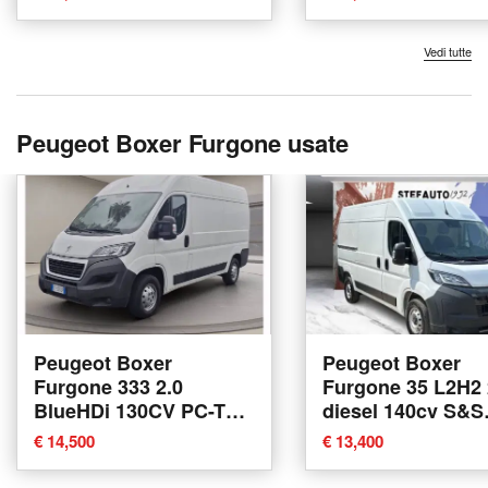
Bologna
Vedi tutte
Peugeot Boxer Furgone usate
Peugeot Boxer
Peugeot Boxer
Furgone 333 2.0
Furgone 35 L2H2 
BlueHDi 130CV PC-TM
diesel 140cv S&S
Furgone del 2020 usata
semivetrato del 2
€ 14,500
€ 13,400
a Catania
usata a Bologna