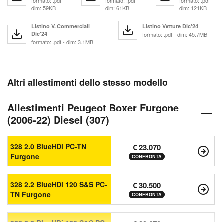
formato: .pdf -
formato: .pdf -
formato: .pdf -
dim: 59KB
dim: 61KB
dim: 121KB
Listino V. Commerciali
Listino Vetture Dic'24
Dic'24
formato: .pdf - dim: 45.7MB
formato: .pdf - dim: 3.1MB
Altri allestimenti dello stesso modello
Allestimenti Peugeot Boxer Furgone
(2006-22) Diesel (307)
328 2.0 BlueHDi PC-TN
€ 23.070
Furgone
CONFRONTA
328 2.2 BlueHDi 120 S&S PC-
€ 30.500
TN Furgone
CONFRONTA