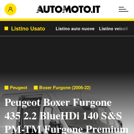
Listino Usato
Listino auto nuove
Listino veicoli c
Peugeot
Boxer Furgone (2006-22)
Peugeot Boxer Furgone
435 2.2 BlueHDi 140 S&S
PM-TM Furgone Premium