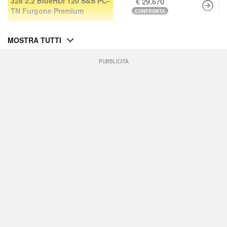
328 2.2 BlueHDi 120 S&S PC-
€ 29.670
TN Furgone Premium
CONFRONTA
MOSTRA TUTTI
PUBBLICITÀ