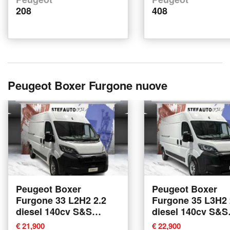
208
408
Peugeot Boxer Furgone nuove
Peugeot Boxer
Peugeot Boxer
Furgone 33 L2H2 2.2
Furgone 35 L3H2 
diesel 140cv S&S
diesel 140cv S&S
nuova a Bologna
vetrato at8 nuova
€ 21,900
€ 22,900