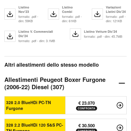
Listino
Listino
Variazioni
Nov'23
Combi
Listini Dic'24
formato: .pdf -
formato: .pdf -
formato: .pdf -
dim: 59KB
dim: 61KB
dim: 121KB
Listino V. Commerciali
Listino Vetture Dic'24
Dic'24
formato: .pdf - dim: 45.7MB
formato: .pdf - dim: 3.1MB
Altri allestimenti dello stesso modello
Allestimenti Peugeot Boxer Furgone
(2006-22) Diesel (307)
328 2.0 BlueHDi PC-TN
€ 23.070
Furgone
CONFRONTA
328 2.2 BlueHDi 120 S&S PC-
€ 30.500
TN Furgone
CONFRONTA