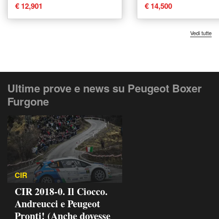
TN Furgone Premium
Furgone del 2020
€ 12,901
€ 14,500
del 2021 usata a Torino
a Catania
Vedi tutte
Ultime prove e news su Peugeot Boxer
Furgone
CIR
CIR 2018-0. Il Ciocco.
Andreucci e Peugeot
Pronti! (Anche dovesse