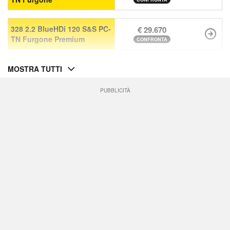
328 2.2 BlueHDi 120 S&S PC-
€ 29.670
TN Furgone Premium
CONFRONTA
MOSTRA TUTTI
PUBBLICITÀ