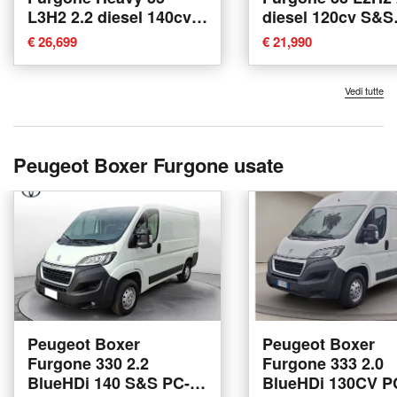
L3H2 2.2 diesel 140cv
diesel 120cv S&S
S&S at8 nuova a Torino
nuova a Torino
€ 26,699
€ 21,990
Vedi tutte
Peugeot Boxer Furgone usate
Peugeot Boxer
Peugeot Boxer
Furgone 330 2.2
Furgone 333 2.0
BlueHDi 140 S&S PC-
BlueHDi 130CV P