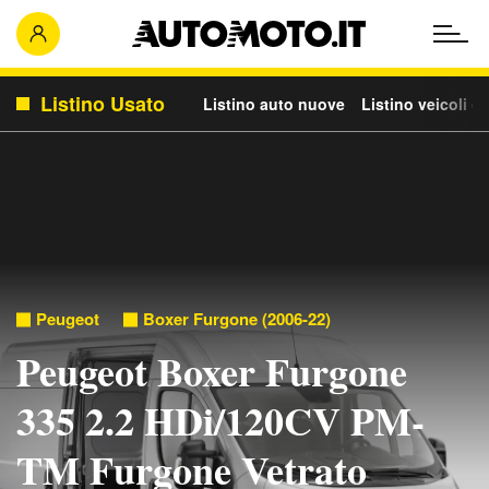
Listino Usato
Listino auto nuove
Listino veicoli c
Peugeot
Boxer Furgone (2006-22)
Peugeot Boxer Furgone
335 2.2 HDi/120CV PM-
TM Furgone Vetrato