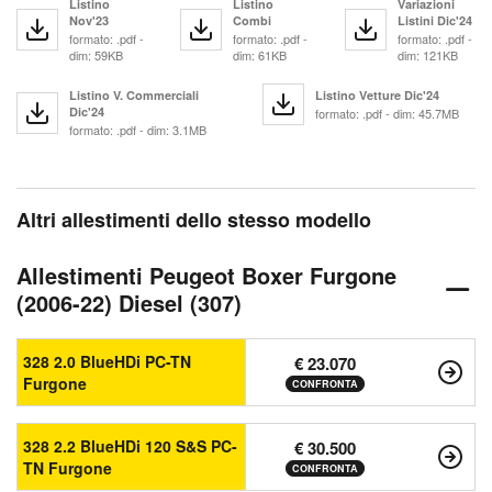
Listino
Listino
Variazioni
Nov'23
Combi
Listini Dic'24
formato: .pdf -
formato: .pdf -
formato: .pdf -
dim: 59KB
dim: 61KB
dim: 121KB
Listino V. Commerciali
Listino Vetture Dic'24
Dic'24
formato: .pdf - dim: 45.7MB
formato: .pdf - dim: 3.1MB
Altri allestimenti dello stesso modello
Allestimenti Peugeot Boxer Furgone
(2006-22) Diesel (307)
328 2.0 BlueHDi PC-TN
€ 23.070
Furgone
CONFRONTA
328 2.2 BlueHDi 120 S&S PC-
€ 30.500
TN Furgone
CONFRONTA