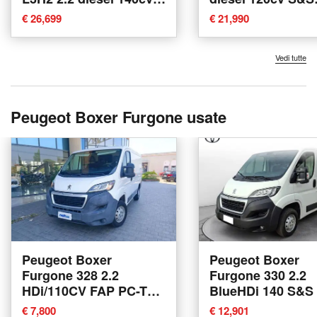
S&S at8 nuova a Torino
nuova a Torino
€ 26,699
€ 21,990
Vedi tutte
Peugeot Boxer Furgone usate
Peugeot Boxer
Peugeot Boxer
Furgone 328 2.2
Furgone 330 2.2
HDi/110CV FAP PC-TN
BlueHDi 140 S&S
Furgone del 2016 usata
TN Furgone Pre
€ 7,800
€ 12,901