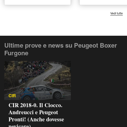
a Castelfranco di Sotto
del 2021 usata a 
Vedi tutte
Ultime prove e news su Peugeot Boxer
Furgone
CIR
CIR 2018-0. Il Ciocco.
Andreucci e Peugeot
Pronti! (Anche dovesse
nevicare)