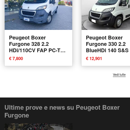
Peugeot Boxer
Peugeot Boxer
Furgone 328 2.2
Furgone 330 2.2
HDi/110CV FAP PC-TN
BlueHDi 140 S&S
Furgone del 2016 usata
TN Furgone Pre
€ 7,800
€ 12,901
a Castelfranco di Sotto
del 2021 usata a 
Vedi tutte
Ultime prove e news su Peugeot Boxer
Furgone