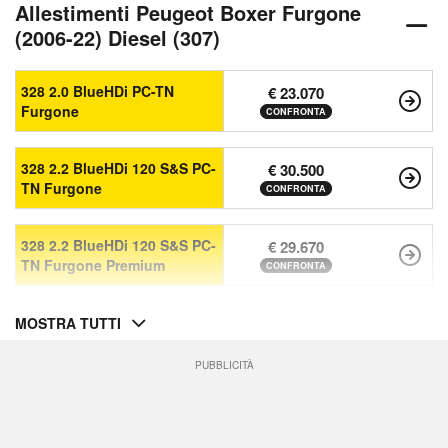
Allestimenti Peugeot Boxer Furgone
(2006-22) Diesel (307)
328 2.0 BlueHDi PC-TN
€ 23.070
Furgone
CONFRONTA
328 2.2 BlueHDi 120 S&S PC-
€ 30.500
TN Furgone
CONFRONTA
328 2.2 BlueHDi 120 S&S PC-
€ 29.670
TN Furgone Premium
CONFRONTA
MOSTRA TUTTI
PUBBLICITÀ