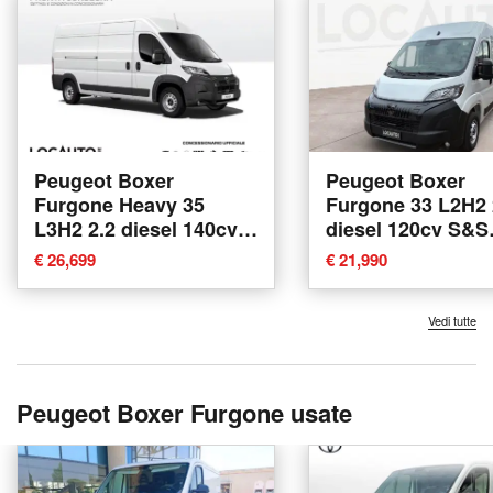
Peugeot Boxer
Peugeot Boxer
Furgone Heavy 35
Furgone 33 L2H2 
L3H2 2.2 diesel 140cv
diesel 120cv S&S
S&S at8 nuova a Torino
nuova a Torino
€ 26,699
€ 21,990
Vedi tutte
Peugeot Boxer Furgone usate