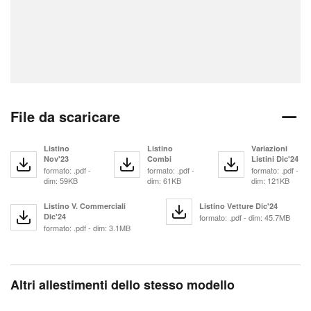
File da scaricare
Listino
Listino
Variazioni
Nov'23
Combi
Listini Dic'24
formato: .pdf -
formato: .pdf -
formato: .pdf -
dim: 59KB
dim: 61KB
dim: 121KB
Listino V. Commerciali
Listino Vetture Dic'24
Dic'24
formato: .pdf - dim: 45.7MB
formato: .pdf - dim: 3.1MB
Altri allestimenti dello stesso modello