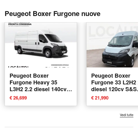
Peugeot Boxer Furgone nuove
Peugeot Boxer
Peugeot Boxer
Furgone Heavy 35
Furgone 33 L2H2 
L3H2 2.2 diesel 140cv
diesel 120cv S&S
S&S at8 nuova a Torino
nuova a Torino
€ 26,699
€ 21,990
Vedi tutte