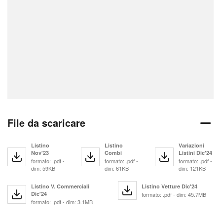
File da scaricare
Listino
Listino
Variazioni
Nov'23
Combi
Listini Dic'24
formato: .pdf -
formato: .pdf -
formato: .pdf -
dim: 59KB
dim: 61KB
dim: 121KB
Listino V. Commerciali
Listino Vetture Dic'24
Dic'24
formato: .pdf - dim: 45.7MB
formato: .pdf - dim: 3.1MB