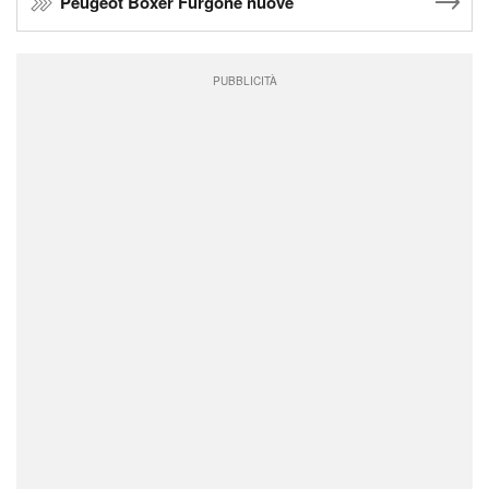
Peugeot Boxer Furgone nuove
PUBBLICITÀ