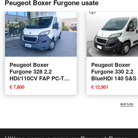
Peugeot Boxer Furgone usate
Peugeot Boxer
Peugeot Boxer
Furgone 328 2.2
Furgone 330 2.2
HDi/110CV FAP PC-TN
BlueHDi 140 S&S
Furgone del 2016 usata
TN Furgone Pre
€ 7,800
€ 12,901
a Castelfranco di Sotto
del 2021 usata a 
Vedi tutte