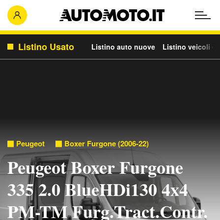
Listino Usato
Listino auto nuove
Listino veicoli c
Peugeot
Boxer Furgone (2006-22)
Peugeot Boxer Furgone
335 2.0 BlueHDi130 4x4
PM-TM Furg.Tract.Contr.