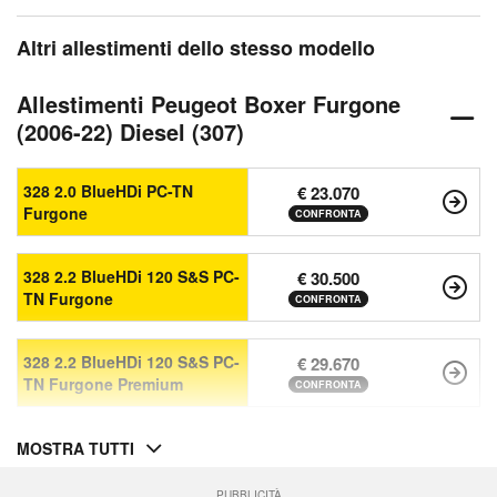
Altri allestimenti dello stesso modello
Allestimenti Peugeot Boxer Furgone
(2006-22) Diesel (307)
328 2.0 BlueHDi PC-TN
€ 23.070
Furgone
CONFRONTA
328 2.2 BlueHDi 120 S&S PC-
€ 30.500
TN Furgone
CONFRONTA
328 2.2 BlueHDi 120 S&S PC-
€ 29.670
TN Furgone Premium
CONFRONTA
MOSTRA TUTTI
PUBBLICITÀ