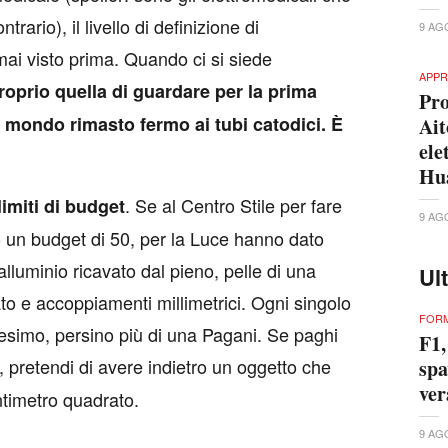
rario), il livello di definizione di
9 AG
mai visto prima. Quando ci si siede
APPR
roprio quella di guardare per la prima
Pro
 mondo rimasto fermo ai tubi catodici. È
Ait
ele
Hu
. Se al Centro Stile per fare
limiti di budget
9 AG
un budget di 50, per la Luce hanno dato
alluminio ricavato dal pieno, pelle di una
Ul
to e accoppiamenti millimetrici. Ogni singolo
FORM
lesimo, persino più di una Pagani. Se paghi
F1,
 pretendi di avere indietro un oggetto che
spa
ver
ntimetro quadrato.
9 AG