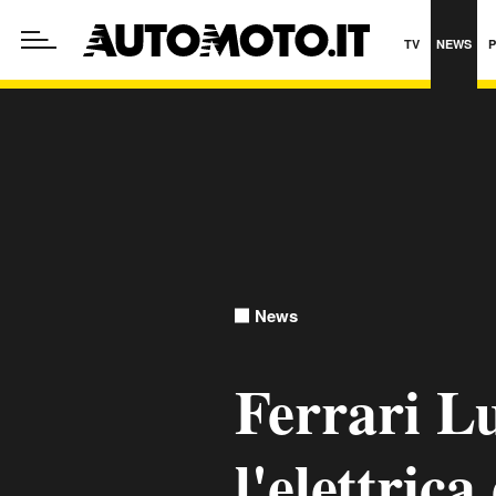
TV
NEWS
News
Ferrari L
l'elettric