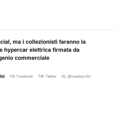
ocial, ma i collezionisti faranno la
le hypercar elettrica firmata da
 genio commerciale
fei
FB: Facebook
TW: Twitter
IG: @masterp1lot