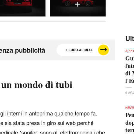
Ul
enza pubblicità
1 EURO AL MESE
APPR
Gui
fut
di 
l'E
 un mondo di tubi
9 AG
NEW
 gli interni in anteprima qualche tempo fa.
Peu
dop
e sia stata presa in giro sul web perché
ter
medicale (spoiler: sono gli elettromedicali che