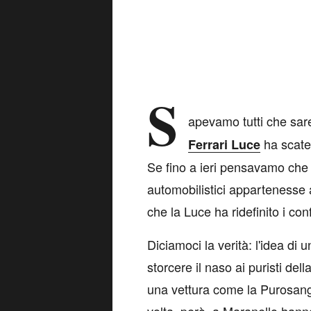
S
apevamo tutti che sar
ha scate
Ferrari Luce
Se fino a ieri pensavamo che il
automobilistici appartenesse 
che la Luce ha ridefinito i con
Diciamoci la verità: l'idea di 
storcere il naso ai puristi dell
una vettura come la Purosang
volta, però, a Maranello han