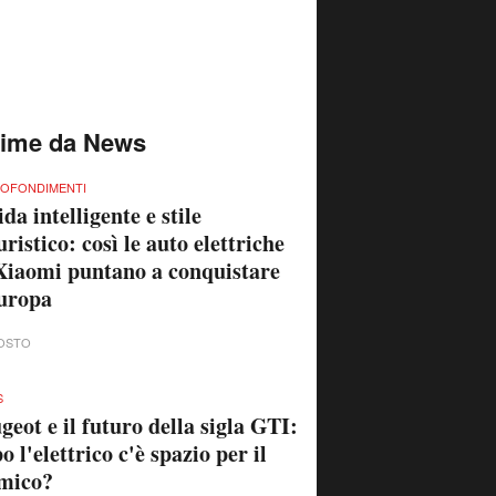
time da News
OFONDIMENTI
da intelligente e stile
uristico: così le auto elettriche
Xiaomi puntano a conquistare
uropa
OSTO
S
geot e il futuro della sigla GTI:
o l'elettrico c'è spazio per il
mico?