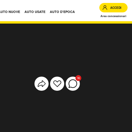
ACCEDI
AUTO NUOVE
AUTO USATE
AUTO D'EPOCA
Area concessionari
10