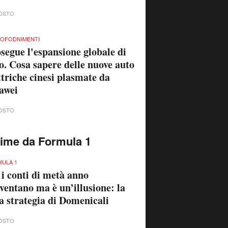
OSTO
OFODNIMENTI
segue l'espansione globale di
o. Cosa sapere delle nuove auto
ttriche cinesi plasmate da
awei
OSTO
time da Formula 1
ULA 1
 i conti di metà anno
ventano ma è un’illusione: la
a strategia di Domenicali
OSTO