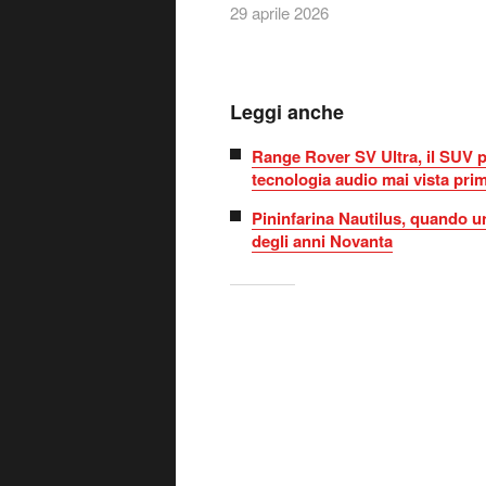
29 aprile 2026
Leggi anche
Range Rover SV Ultra, il SUV p
tecnologia audio mai vista pri
Pininfarina Nautilus, quando u
degli anni Novanta