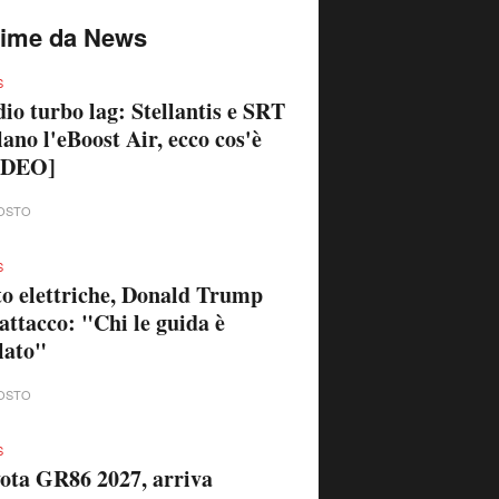
time da News
S
io turbo lag: Stellantis e SRT
lano l'eBoost Air, ecco cos'è
IDEO]
OSTO
S
o elettriche, Donald Trump
'attacco: "Chi le guida è
lato"
OSTO
S
ota GR86 2027, arriva