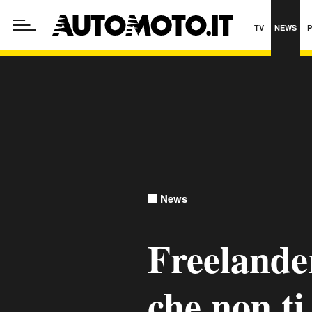
TV
NEWS
News
Freelander
che non ti