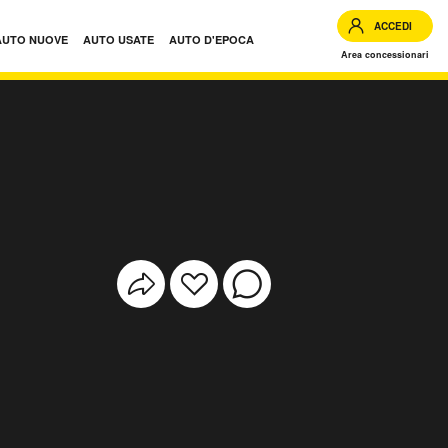
ACCEDI
AUTO NUOVE
AUTO USATE
AUTO D'EPOCA
Area concessionari