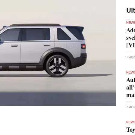
Ul
NEW
Add
sve
[V
7 AG
NEW
Aut
all
ma
7 AG
NEW
Toy