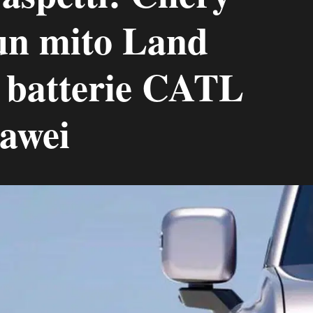
 un mito Land
 batterie CATL
uawei