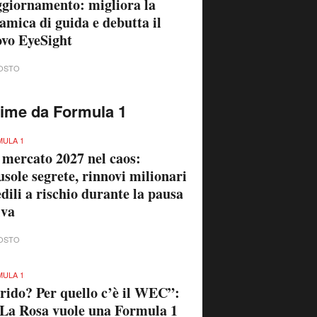
ggiornamento: migliora la
amica di guida e debutta il
vo EyeSight
OSTO
time da Formula 1
ULA 1
 mercato 2027 nel caos:
usole segrete, rinnovi milionari
edili a rischio durante la pausa
iva
OSTO
ULA 1
rido? Per quello c’è il WEC”:
La Rosa vuole una Formula 1