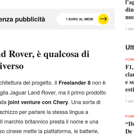
l'a
din
nuo
enza pubblicità
1 EURO AL MESE
7 AG
Ul
d Rover, è qualcosa di
FORM
iverso
F1,
cla
e s
rchitettura del progetto. Il
non è
Freelander 8
est
iglia Jaguar Land Rover, ma il primo prodotto
alla
. Una sorta di
joint venture con Chery
7 AG
 schizzo per parlare la stessa lingua a
FORM
Il marchio britannico presta il nome e una
“Ib
De 
sso cinese mette la piattaforma, le batterie,