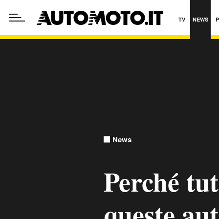
TV
NEWS
News
Perché tut
queste au