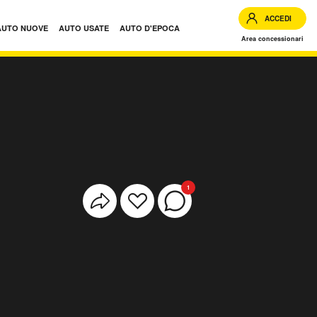
ACCEDI
AUTO NUOVE
AUTO USATE
AUTO D'EPOCA
Area concessionari
1