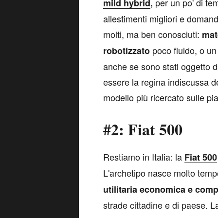
per un po' di te
mild hybrid
,
allestimenti migliori e domand
molti, ma ben conosciuti:
mat
poco fluido, o u
robotizzato
anche se sono stati oggetto d
essere la regina indiscussa d
modello più ricercato sulle p
#2: Fiat 500
R
estiamo in Italia: la
Fiat 500
L'archetipo nasce molto temp
utilitaria economica e comp
strade cittadine e di paese. 