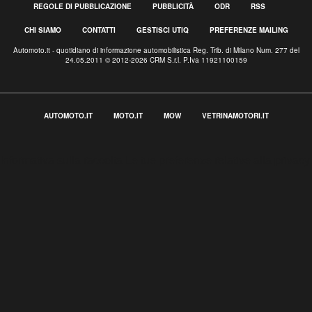
REGOLE DI PUBBLICAZIONE
PUBBLICITÀ
ODR
RSS
CHI SIAMO
CONTATTI
GESTISCI UTIQ
PREFERENZE MAILING
Automoto.it - quotidiano di informazione automobilistica Reg. Trib. di Milano Num. 277 del
24.05.2011 © 2012-2026 CRM S.r.l. P.Iva 11921100159
AUTOMOTO.IT
MOTO.IT
MOW
VETRINAMOTORI.IT
Informativa sulla raccolta
Le tue preferenze relative alla privacy