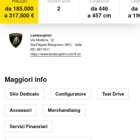
PREZZO
Numero posti
Lunghezza
Larg
da 185.000
2
da 446
da 
a 317.500 €
a 457 cm
a 19
Lamborghini
Via Modena, 12
Sant'Agata Bolognese (BO) - Italia
051 6817611
https://www.lamborghini.com/it-en
Maggiori info
Sito Dedicato
Configuratore
Test Drive
Accessori
Merchandising
Servizi Finanziari