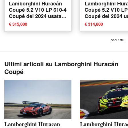
Lamborghini Huracán
Lamborghini Hur
Coupé 5.2 V10 LP 610-4
Coupé 5.2 V10 LP
Coupé del 2024 usata a
Coupé del 2024 u
Elmas
Firenze
€ 315,000
€ 314,800
Vedi tutte
Ultimi articoli su Lamborghini Huracán
Coupé
Lamborghini Huracan
Lamborghini Hura