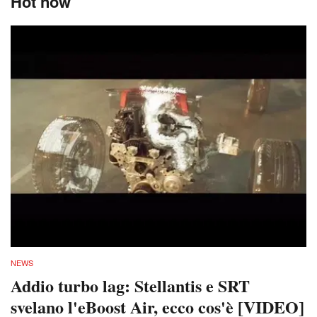
Hot now
NEWS
Addio turbo lag: Stellantis e SRT
svelano l'eBoost Air, ecco cos'è [VIDEO]