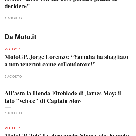
decidere”
4 AGOSTO
Da Moto.it
MOTOGP
MotoGP. Jorge Lorenzo: “Yamaha ha sbagliato
a non tenermi come collaudatore!”
5 AGOSTO
All'asta la Honda Fireblade di James May: il
lato "veloce" di Captain Slow
5 AGOSTO
MOTOGP
MotoGP. Toh! Lo dice anche Stoner che la moto