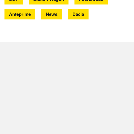
Anteprime
News
Dacia