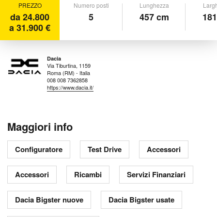
PREZZO
Numero posti
Lunghezza
Larg
da 24.800
5
457 cm
181
a 31.900 €
Dacia
Via Tiburtina, 1159
Roma (RM) - Italia
008 008 7362858
https://www.dacia.it/
Maggiori info
Configuratore
Test Drive
Accessori
Accessori
Ricambi
Servizi Finanziari
Dacia Bigster nuove
Dacia Bigster usate