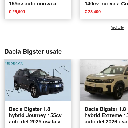
155cv auto nuova a
140cv nuova a C
Como
€ 26,500
€ 23,400
Vedi tutte
Dacia Bigster usate
Dacia Bigster 1.8
Dacia Bigster 1.8
hybrid Journey 155cv
hybrid Extreme 1
auto del 2025 usata a
auto del 2026 usa
Tito
Como