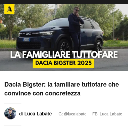
Dacia Bigster: la familiare tuttofare che
convince con concretezza
di
Luca Labate
IG: @lucalabate
FB: Luca Labate