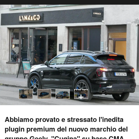
vedi tutti
Abbiamo provato e stressato l'inedita
plugin premium del nuovo marchio del
gruppo Geely, "Cugina" su base CMA