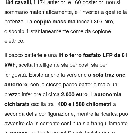
i 174 anteriori e i 60 posteriori non si
184 cavalli,
sommano matematicamente, è l'inverter a gestire la
potenza. La
tocca i
,
coppia massima
307 Nm
disponibili istantaneamente come da copione
elettrico.
Il pacco batterie è una
litio ferro fosfato LFP da 61
, scelta intelligente sia per costi sia per
kWh
longevità. Esiste anche la versione a
sola trazione
, con lo stesso pacco batterie ma a un
anteriore
prezzo inferiore di circa
. L'
2.000 euro
autonomia
oscilla tra i
a
dichiarata
400 e i 500 chilometri
seconda della configurazione, mentre la ricarica può
avvenire sia in corrente continua sia tranquillamente
in
, dettaglio su cui Suzuki insiste molto
garage