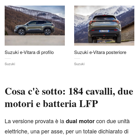
Suzuki e-Vitara di profilo
Suzuki e-Vitara posteriore
Suzuki
Suzuki
Cosa c'è sotto: 184 cavalli, due
motori e batteria LFP
L
a versione provata è la
con due unità
dual motor
elettriche, una per asse, per un totale dichiarato di