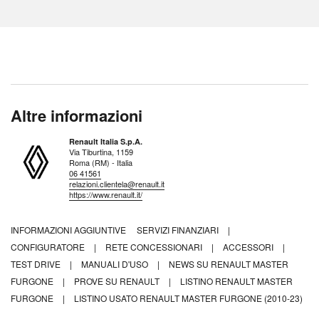
Altre informazioni
Renault Italia S.p.A.
Via Tiburtina, 1159
Roma (RM) - Italia
06 41561
relazioni.clientela@renault.it
https://www.renault.it/
INFORMAZIONI AGGIUNTIVE
SERVIZI FINANZIARI
|
CONFIGURATORE
|
RETE CONCESSIONARI
|
ACCESSORI
|
TEST DRIVE
|
MANUALI D'USO
|
NEWS SU RENAULT MASTER
FURGONE
|
PROVE SU RENAULT
|
LISTINO RENAULT MASTER
FURGONE
|
LISTINO USATO RENAULT MASTER FURGONE (2010-23)