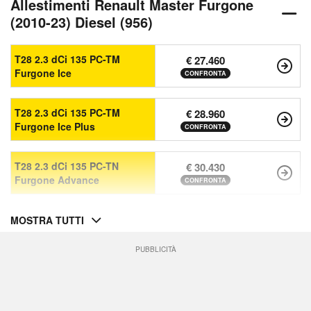
Allestimenti Renault Master Furgone
(2010-23) Diesel (956)
T28 2.3 dCi 135 PC-TM
€ 27.460
Furgone Ice
CONFRONTA
T28 2.3 dCi 135 PC-TM
€ 28.960
Furgone Ice Plus
CONFRONTA
T28 2.3 dCi 135 PC-TN
€ 30.430
Furgone Advance
CONFRONTA
MOSTRA TUTTI
PUBBLICITÀ