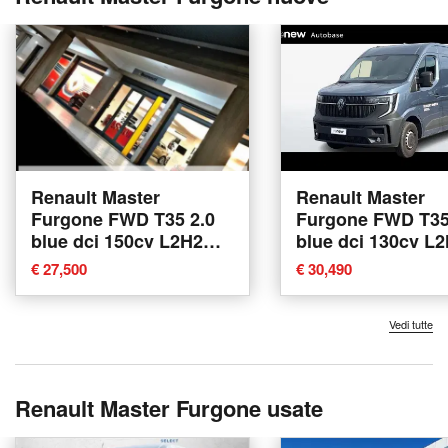
Renault Master
Renault Master
Furgone FWD T35 2.0
Furgone FWD T35
blue dci 150cv L2H2
blue dci 130cv L
EVIE nuova a Gioia
nuova a Albigna
€ 27,500
€ 30,490
Tauro
Vedi tutte
Renault Master Furgone usate