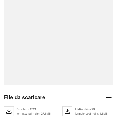
File da scaricare
Brochure 2021
Listino Nov'23
formato: .pdf - dim: 27.6MB
formato: .pdf - dim: 1.6MB