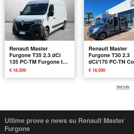
Renault Master
Renault Master
Furgone T35 2.3 dCi
Furgone T30 2.3
135 PC-TM Furgone Ice
dCi/170 PC-TN C
del 2023 usata a Como
Twin Turbo S&S d
€ 18,500
€ 18,500
2019 usata a Sur
Vedi tutte
Ultime prove e news su Renault Master
Furgone