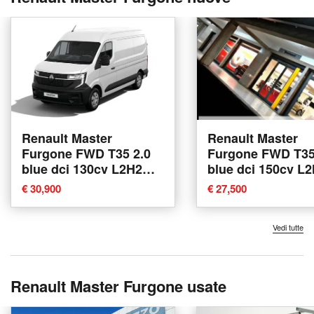
Renault Master
Renault Master
Furgone FWD T35 2.0
Furgone FWD T35
blue dci 130cv L2H2
blue dci 150cv L
nuova a Trento
EVIE nuova a Gio
€ 30,900
€ 27,500
Tauro
Vedi tutte
Renault Master Furgone usate