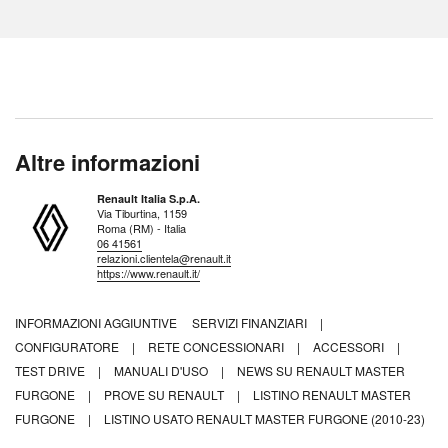
Altre informazioni
Renault Italia S.p.A.
Via Tiburtina, 1159
Roma (RM) - Italia
06 41561
relazioni.clientela@renault.it
https://www.renault.it/
INFORMAZIONI AGGIUNTIVE
SERVIZI FINANZIARI
|
CONFIGURATORE
|
RETE CONCESSIONARI
|
ACCESSORI
|
TEST DRIVE
|
MANUALI D'USO
|
NEWS SU RENAULT MASTER
FURGONE
|
PROVE SU RENAULT
|
LISTINO RENAULT MASTER
FURGONE
|
LISTINO USATO RENAULT MASTER FURGONE (2010-23)