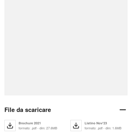
File da scaricare
Brochure 2021
Listino Nov'23
formato: .pdf - dim: 27.6MB
formato: .pdf - dim: 1.6MB