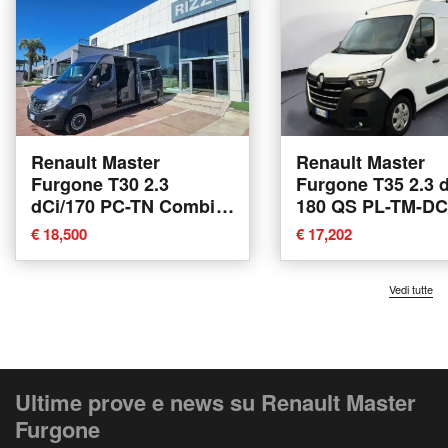
Renault Master
Renault Master
Furgone T30 2.3
Furgone T35 2.3 
dCi/170 PC-TN Combi
180 QS PL-TM-D
Twin Turbo S&S del
Furgone Energy I
€ 18,500
€ 17,202
2019 usata a Surano
Plus del 2020 usa
Erba
Vedi tutte
Ultime prove e news su Renault Master
Furgone