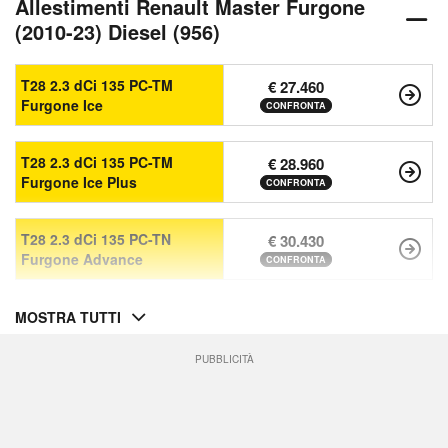
Allestimenti Renault Master Furgone
(2010-23) Diesel (956)
T28 2.3 dCi 135 PC-TM
€ 27.460
Furgone Ice
CONFRONTA
T28 2.3 dCi 135 PC-TM
€ 28.960
Furgone Ice Plus
CONFRONTA
T28 2.3 dCi 135 PC-TN
€ 30.430
Furgone Advance
CONFRONTA
MOSTRA TUTTI
PUBBLICITÀ