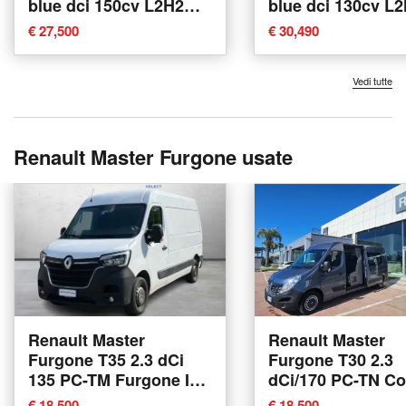
blue dci 150cv L2H2
blue dci 130cv L
EVIE nuova a Gioia
nuova a Albigna
€ 27,500
€ 30,490
Tauro
Vedi tutte
Renault Master Furgone usate
Renault Master
Renault Master
Furgone T35 2.3 dCi
Furgone T30 2.3
135 PC-TM Furgone Ice
dCi/170 PC-TN C
del 2023 usata a Como
Twin Turbo S&S d
€ 18,500
€ 18,500