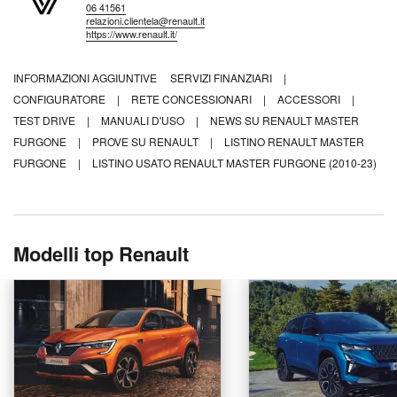
06 41561
relazioni.clientela@renault.it
https://www.renault.it/
INFORMAZIONI AGGIUNTIVE
SERVIZI FINANZIARI
|
CONFIGURATORE
|
RETE CONCESSIONARI
|
ACCESSORI
|
TEST DRIVE
|
MANUALI D'USO
|
NEWS SU RENAULT MASTER
FURGONE
|
PROVE SU RENAULT
|
LISTINO RENAULT MASTER
FURGONE
|
LISTINO USATO RENAULT MASTER FURGONE (2010-23)
Modelli top Renault