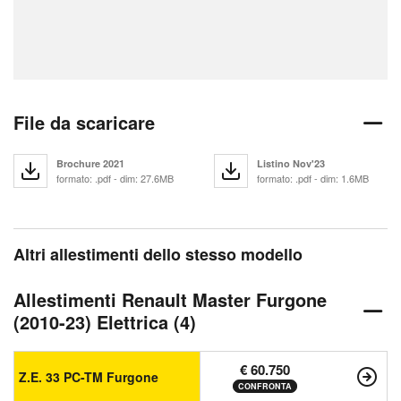
File da scaricare
Brochure 2021
Listino Nov'23
formato: .pdf - dim: 27.6MB
formato: .pdf - dim: 1.6MB
Altri allestimenti dello stesso modello
Allestimenti Renault Master Furgone
(2010-23) Elettrica (4)
€ 60.750
Z.E. 33 PC-TM Furgone
CONFRONTA