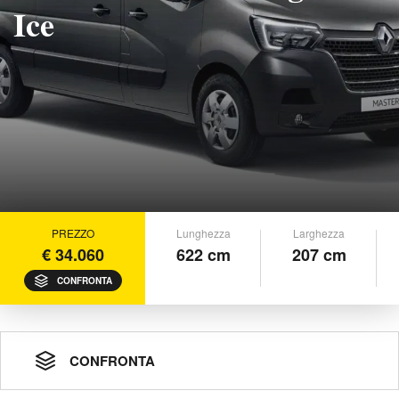
Ice
PREZZO
Lunghezza
Larghezza
€ 34.060
622 cm
207 cm
CONFRONTA
CONFRONTA