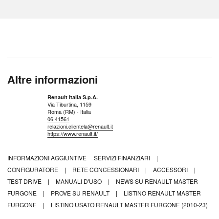
Altre informazioni
Renault Italia S.p.A.
Via Tiburtina, 1159
Roma (RM) - Italia
06 41561
relazioni.clientela@renault.it
https://www.renault.it/
INFORMAZIONI AGGIUNTIVE
SERVIZI FINANZIARI
|
CONFIGURATORE
|
RETE CONCESSIONARI
|
ACCESSORI
|
TEST DRIVE
|
MANUALI D'USO
|
NEWS SU RENAULT MASTER
FURGONE
|
PROVE SU RENAULT
|
LISTINO RENAULT MASTER
FURGONE
|
LISTINO USATO RENAULT MASTER FURGONE (2010-23)