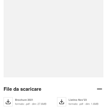
File da scaricare
Brochure 2021
Listino Nov'23
formato: .pdf - dim: 27.6MB
formato: .pdf - dim: 1.6MB