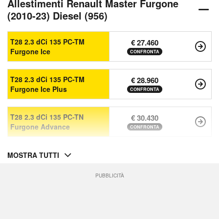
Allestimenti Renault Master Furgone
(2010-23) Diesel (956)
T28 2.3 dCi 135 PC-TM
€ 27.460
Furgone Ice
CONFRONTA
T28 2.3 dCi 135 PC-TM
€ 28.960
Furgone Ice Plus
CONFRONTA
T28 2.3 dCi 135 PC-TN
€ 30.430
Furgone Advance
CONFRONTA
MOSTRA TUTTI
PUBBLICITÀ