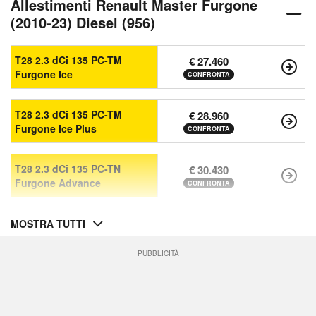
Allestimenti Renault Master Furgone
(2010-23) Diesel (956)
T28 2.3 dCi 135 PC-TM
€ 27.460
Furgone Ice
CONFRONTA
T28 2.3 dCi 135 PC-TM
€ 28.960
Furgone Ice Plus
CONFRONTA
T28 2.3 dCi 135 PC-TN
€ 30.430
Furgone Advance
CONFRONTA
MOSTRA TUTTI
PUBBLICITÀ