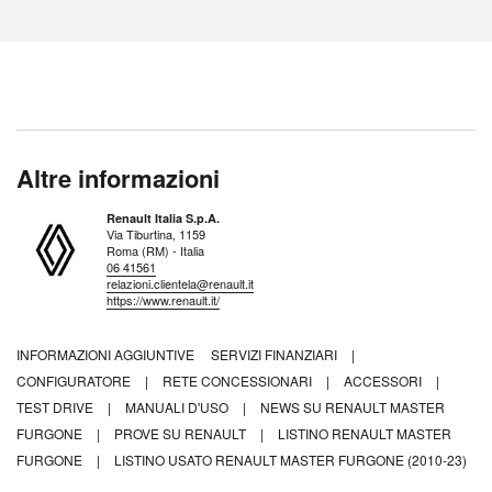
Altre informazioni
Renault Italia S.p.A.
Via Tiburtina, 1159
Roma (RM) - Italia
06 41561
relazioni.clientela@renault.it
https://www.renault.it/
INFORMAZIONI AGGIUNTIVE
SERVIZI FINANZIARI
|
CONFIGURATORE
|
RETE CONCESSIONARI
|
ACCESSORI
|
TEST DRIVE
|
MANUALI D'USO
|
NEWS SU RENAULT MASTER
FURGONE
|
PROVE SU RENAULT
|
LISTINO RENAULT MASTER
FURGONE
|
LISTINO USATO RENAULT MASTER FURGONE (2010-23)