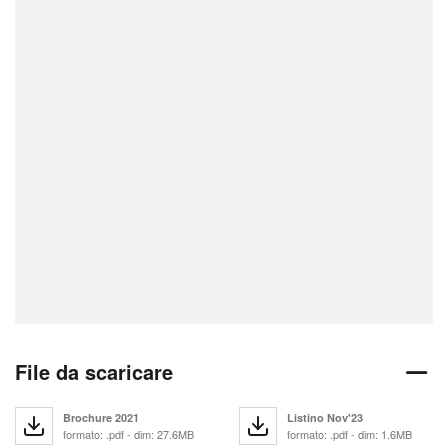
File da scaricare
Brochure 2021
Listino Nov'23
formato: .pdf - dim: 27.6MB
formato: .pdf - dim: 1.6MB