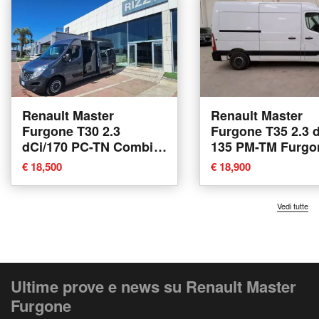
Renault Master
Renault Master
Furgone T30 2.3
Furgone T35 2.3 
dCi/170 PC-TN Combi
135 PM-TM Furgo
Twin Turbo S&S del
Plus del 2021 usa
€ 18,500
€ 18,900
2019 usata a Surano
Belpasso
Vedi tutte
Ultime prove e news su Renault Master
Furgone