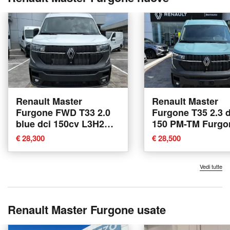
Renault Master
Renault Master
Furgone FWD T33 2.0
Furgone T35 2.3 
blue dci 150cv L3H2
150 PM-TM Furgo
eag9 nuova a
Energy Ice nuova
€ 28,300
€ 28,500
Conegliano
Conegliano
Vedi tutte
Renault Master Furgone usate