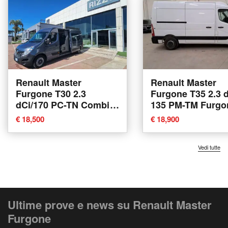
Renault Master
Renault Master
Furgone T30 2.3
Furgone T35 2.3 
dCi/170 PC-TN Combi
135 PM-TM Furgo
Twin Turbo S&S del
Plus del 2021 usa
€ 18,500
€ 18,900
2019 usata a Surano
Belpasso
Vedi tutte
Ultime prove e news su Renault Master
Furgone