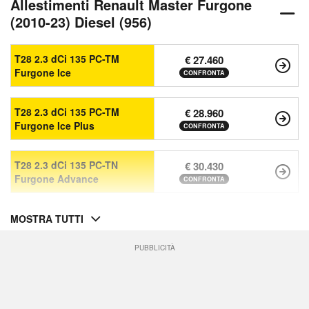
Allestimenti Renault Master Furgone
(2010-23) Diesel (956)
T28 2.3 dCi 135 PC-TM
€ 27.460
Furgone Ice
CONFRONTA
T28 2.3 dCi 135 PC-TM
€ 28.960
Furgone Ice Plus
CONFRONTA
T28 2.3 dCi 135 PC-TN
€ 30.430
Furgone Advance
CONFRONTA
MOSTRA TUTTI
PUBBLICITÀ