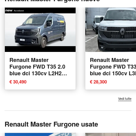
Renault Master
Renault Master
Furgone FWD T35 2.0
Furgone FWD T33
blue dci 130cv L2H2
blue dci 150cv L
nuova a Albignasego
eag9 nuova a
€ 30,490
€ 28,300
Conegliano
Vedi tutte
Renault Master Furgone usate