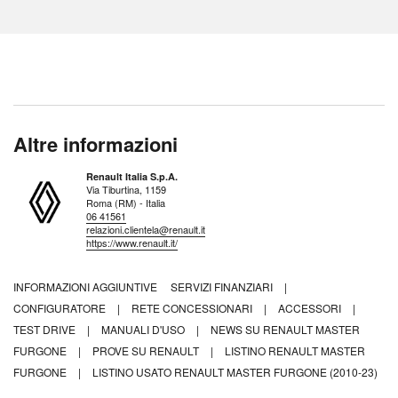
Altre informazioni
Renault Italia S.p.A.
Via Tiburtina, 1159
Roma (RM) - Italia
06 41561
relazioni.clientela@renault.it
https://www.renault.it/
INFORMAZIONI AGGIUNTIVE
SERVIZI FINANZIARI
|
CONFIGURATORE
|
RETE CONCESSIONARI
|
ACCESSORI
|
TEST DRIVE
|
MANUALI D'USO
|
NEWS SU RENAULT MASTER
FURGONE
|
PROVE SU RENAULT
|
LISTINO RENAULT MASTER
FURGONE
|
LISTINO USATO RENAULT MASTER FURGONE (2010-23)