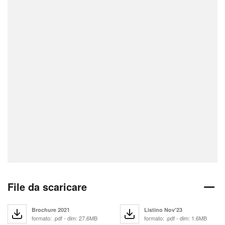
File da scaricare
Brochure 2021
Listino Nov'23
formato: .pdf - dim: 27.6MB
formato: .pdf - dim: 1.6MB