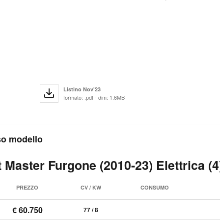
Listino Nov'23
formato: .pdf - dim: 1.6MB
sso modello
 Master Furgone (2010-23) Elettrica (4
PREZZO
CV / KW
CONSUMO
€ 60.750
77 / 8