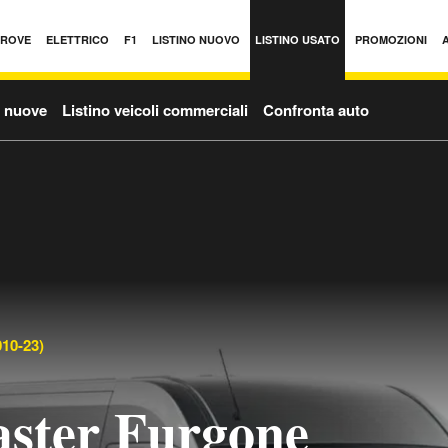
PROVE
ELETTRICO
F1
LISTINO NUOVO
LISTINO USATO
PROMOZIONI
o nuove
Listino veicoli commerciali
Confronta auto
10-23)
ster Furgone