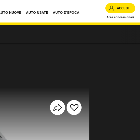
ACCEDI
AUTO NUOVE
AUTO USATE
AUTO D'EPOCA
Area concessionari