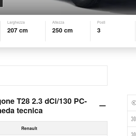
Larghezza
Altezza
Posti
207 cm
250 cm
3
gone T28 2.3 dCi/130 PC-
heda tecnica
Renault