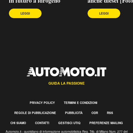
in futuro a idrogeno
anche diesel [Foto
LEGGI
LEGGI
GUIDA LA PASSIONE
PRIVACY POLICY
TERMINI E CONDIZIONI
REGOLE DI PUBBLICAZIONE
PUBBLICITÀ
ODR
RSS
CHI SIAMO
CONTATTI
GESTISCI UTIQ
PREFERENZE MAILING
Automoto.it - quotidiano di informazione automobilistica Reg. Trib. di Milano Num. 277 del