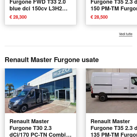
Furgone FWD T33 2.0
Furgone T35 2.3 
blue dci 150cv L3H2
150 PM-TM Furgo
eag9 nuova a
Energy Ice nuova
€ 28,300
€ 28,500
Conegliano
Conegliano
Vedi tutte
Renault Master Furgone usate
Renault Master
Renault Master
Furgone T30 2.3
Furgone T35 2.3 
dCi/170 PC-TN Combi
135 PM-TM Furgo