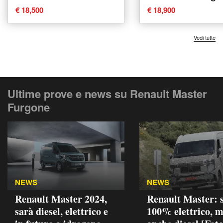
Twin Turbo S&S del
Plus del 2021 usa
€ 18,500
€ 18,900
2019 usata a Surano
Belpasso
Vedi tutte
Ultime prove e news su Renault Master
Furgone
NEWS
NEWS
Renault Master 2024,
Renault Master: 
sarà diesel, elettrico e
100% elettrico, 