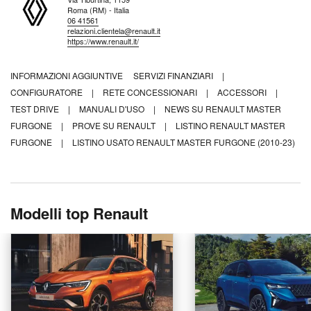
Roma (RM) - Italia
06 41561
relazioni.clientela@renault.it
https://www.renault.it/
INFORMAZIONI AGGIUNTIVE
SERVIZI FINANZIARI
|
CONFIGURATORE
|
RETE CONCESSIONARI
|
ACCESSORI
|
TEST DRIVE
|
MANUALI D'USO
|
NEWS SU RENAULT MASTER
FURGONE
|
PROVE SU RENAULT
|
LISTINO RENAULT MASTER
FURGONE
|
LISTINO USATO RENAULT MASTER FURGONE (2010-23)
Modelli top Renault