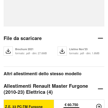
File da scaricare
Brochure 2021
Listino Nov'23
formato: .pdf - dim: 27.6MB
formato: .pdf - dim: 1.6MB
Altri allestimenti dello stesso modello
Allestimenti Renault Master Furgone
(2010-23) Elettrica (4)
€ 60.750
Z.E. 33 PC-TM Furgone