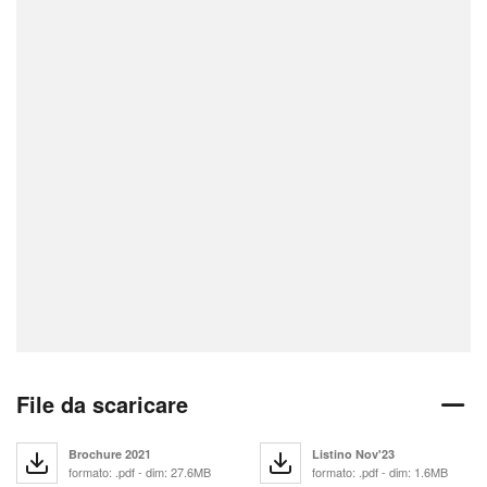
File da scaricare
Brochure 2021
Listino Nov'23
formato: .pdf - dim: 27.6MB
formato: .pdf - dim: 1.6MB