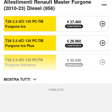
Allestimenti Renault Master Furgone
(2010-23) Diesel (956)
T28 2.3 dCi 135 PC-TM
€ 27.460
Furgone Ice
CONFRONTA
T28 2.3 dCi 135 PC-TM
€ 28.960
Furgone Ice Plus
CONFRONTA
T28 2.3 dCi 135 PC-TN
€ 30.430
Furgone Advance
CONFRONTA
MOSTRA TUTTI
PUBBLICITÀ