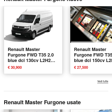
Renault Master
Renault Master
Furgone FWD T35 2.0
Furgone FWD T35
blue dci 130cv L2H2
blue dci 150cv L
nuova a Trento
EVIE nuova a Gio
€ 30,900
€ 27,500
Tauro
Vedi tutte
Renault Master Furgone usate