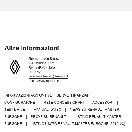
Altre informazioni
Renault Italia S.p.A.
Via Tiburtina, 1159
Roma (RM) - Italia
06 41561
relazioni.clientela@renault.it
https://www.renault.it/
INFORMAZIONI AGGIUNTIVE
SERVIZI FINANZIARI
|
CONFIGURATORE
|
RETE CONCESSIONARI
|
ACCESSORI
|
TEST DRIVE
|
MANUALI D'USO
|
NEWS SU RENAULT MASTER
FURGONE
|
PROVE SU RENAULT
|
LISTINO RENAULT MASTER
FURGONE
|
LISTINO USATO RENAULT MASTER FURGONE (2010-23)