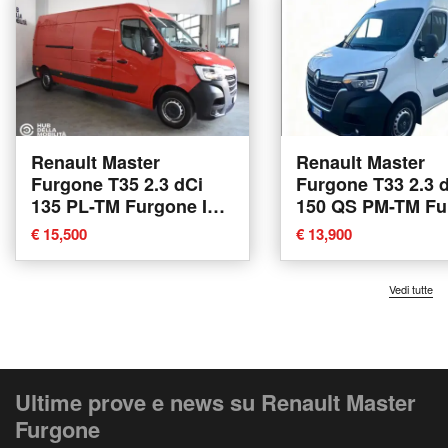
Renault Master
Renault Master
Furgone T35 2.3 dCi
Furgone T33 2.3 
135 PL-TM Furgone Ice
150 QS PM-TM Fu
Plus del 2024 usata a
Energy Ice Plus d
€ 15,500
€ 13,900
Foligno
2020 usata a Emp
Vedi tutte
Ultime prove e news su Renault Master
Furgone