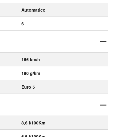
Automatico
6
166 km/h
190 g/km
Euro 5
8,6 l/100Km
6,5 l/100Km