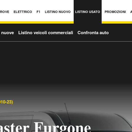
PROVE
ELETTRICO
F1
LISTINO NUOVO
LISTINO USATO
PROMOZIONI
o nuove
Listino veicoli commerciali
Confronta auto
10-23)
ster Furgone