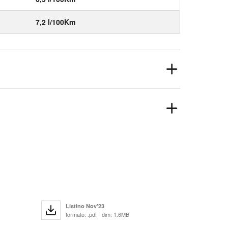
7,2 l/100Km
Listino Nov'23
formato: .pdf - dim: 1.6MB