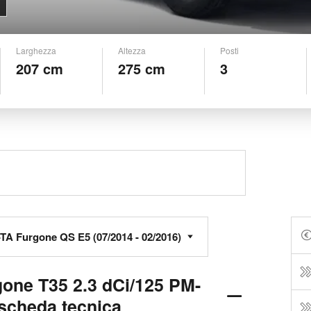
Larghezza
Altezza
Posti
207 cm
275 cm
3
gone T35 2.3 dCi/125 PM-
scheda tecnica