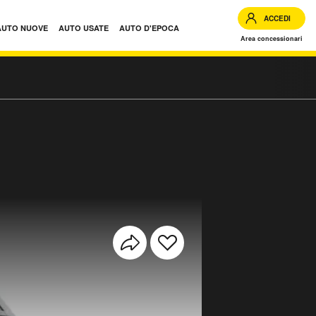
ACCEDI
AUTO NUOVE
AUTO USATE
AUTO D'EPOCA
Area concessionari