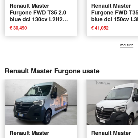
Renault Master
Renault Master
Furgone FWD T35 2.0
Furgone FWD T35
blue dci 130cv L2H2
blue dci 150cv L
nuova a Albignasego
EVIE nuova a Rim
€ 30,490
€ 41,052
Vedi tutte
Renault Master Furgone usate
Renault Master
Renault Master