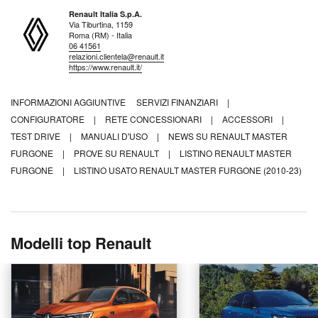
Renault Italia S.p.A.
Via Tiburtina, 1159
Roma (RM) - Italia
06 41561
relazioni.clientela@renault.it
https://www.renault.it/
INFORMAZIONI AGGIUNTIVE
SERVIZI FINANZIARI
|
CONFIGURATORE
|
RETE CONCESSIONARI
|
ACCESSORI
|
TEST DRIVE
|
MANUALI D'USO
|
NEWS SU RENAULT MASTER
FURGONE
|
PROVE SU RENAULT
|
LISTINO RENAULT MASTER
FURGONE
|
LISTINO USATO RENAULT MASTER FURGONE (2010-23)
Modelli top Renault