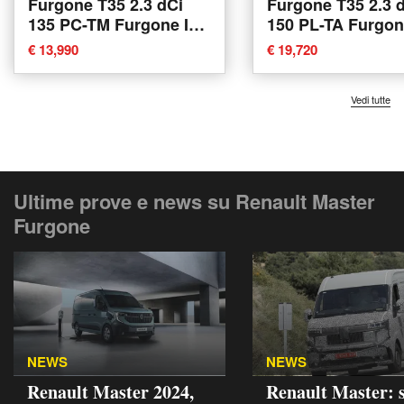
Furgone T35 2.3 dCi
Furgone T35 2.3 
135 PC-TM Furgone Ice
150 PL-TA Furgo
del 2021 usata a Roma
Energy Ice del 20
€ 13,990
€ 19,720
usata a Civitanov
Marche
Vedi tutte
Ultime prove e news su Renault Master
Furgone
NEWS
NEWS
Renault Master 2024,
Renault Master: 