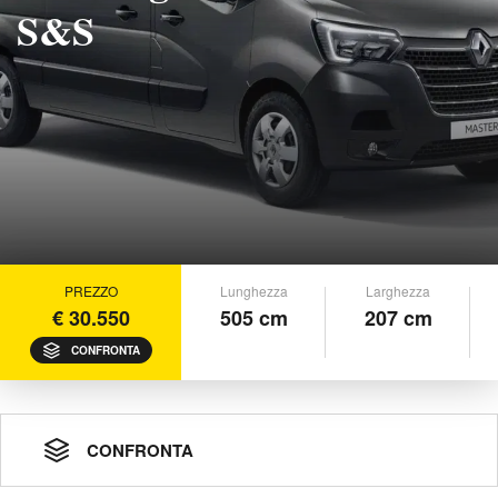
S&S
PREZZO
Lunghezza
Larghezza
€ 30.550
505 cm
207 cm
CONFRONTA
CONFRONTA