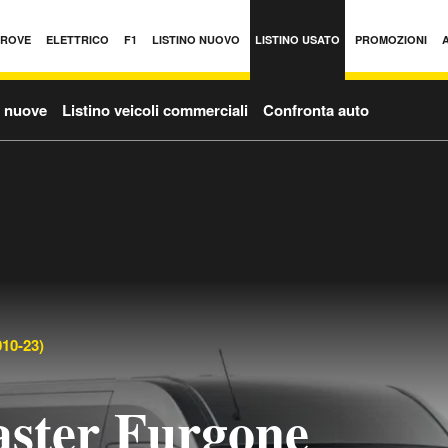
PROVE
ELETTRICO
F1
LISTINO NUOVO
LISTINO USATO
PROMOZIONI
o nuove
Listino veicoli commerciali
Confronta auto
10-23)
ster Furgone