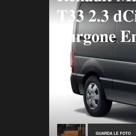
T33 2.3 d
Furgone En
GUARDA LE FOTO