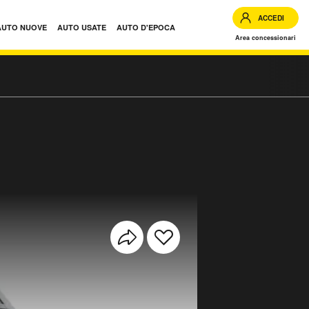
ACCEDI
AUTO NUOVE
AUTO USATE
AUTO D'EPOCA
Area concessionari