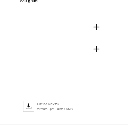
230 g/km
Listino Nov'23
formato: .pdf - dim: 1.6MB