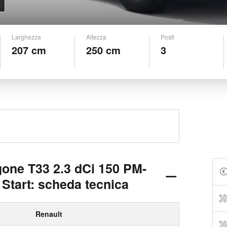
Larghezza
Altezza
Posti
207 cm
250 cm
3
gone T33 2.3 dCi 150 PM-
Start: scheda tecnica
Renault