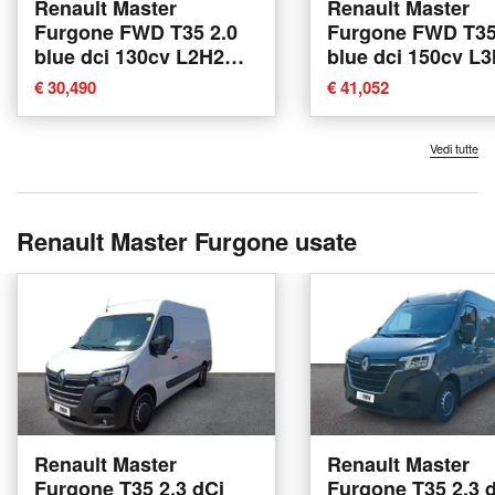
Renault Master
Renault Master
Furgone FWD T35 2.0
Furgone FWD T35
blue dci 130cv L2H2
blue dci 150cv L
nuova a Albignasego
EVIE nuova a Rim
€ 30,490
€ 41,052
Vedi tutte
Renault Master Furgone usate
Renault Master
Renault Master
Furgone T35 2.3 dCi
Furgone T35 2.3 