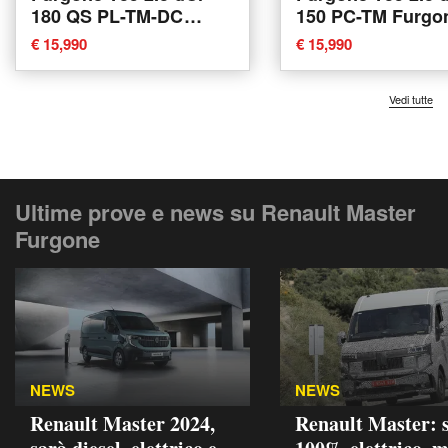
180 QS PL-TM-DC
150 PC-TM Furgo
Furgone Energy Ice
Energy Ice del 20
€ 15,990
€ 15,990
Plus del 2022 usata a
usata a Mirandola
Mirandola
Vedi tutte
Ultime prove e news su Renault Master
Furgone
NEWS
NEWS
Renault Master 2024,
Renault Master: 