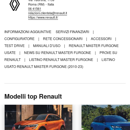
Roma (RM) - Italia
06 41561
relazioni.clientela@renault.it
https://www.renault.it/
INFORMAZIONI AGGIUNTIVE
SERVIZI FINANZIARI
|
CONFIGURATORE
|
RETE CONCESSIONARI
|
ACCESSORI
|
TEST DRIVE
|
MANUALI D'USO
|
RENAULT MASTER FURGONE
USATE
|
NEWS SU RENAULT MASTER FURGONE
|
PROVE SU
RENAULT
|
LISTINO RENAULT MASTER FURGONE
|
LISTINO
USATO RENAULT MASTER FURGONE (2010-23)
Modelli top Renault