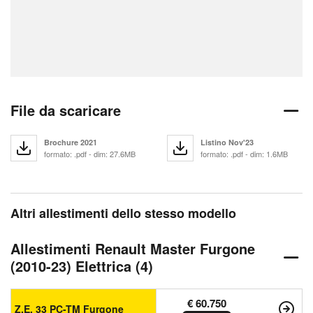
File da scaricare
Brochure 2021
Listino Nov'23
formato: .pdf - dim: 27.6MB
formato: .pdf - dim: 1.6MB
Altri allestimenti dello stesso modello
Allestimenti Renault Master Furgone
(2010-23) Elettrica (4)
€ 60.750
Z.E. 33 PC-TM Furgone