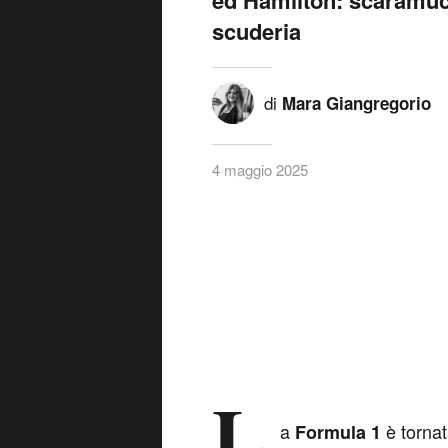
scuderia
di
Mara Giangregorio
4 maggio 2025
L
a
è tornat
Formula 1