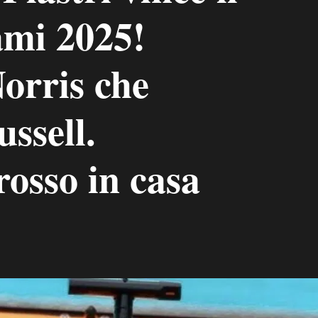
mi 2025!
orris che
ssell.
osso in casa