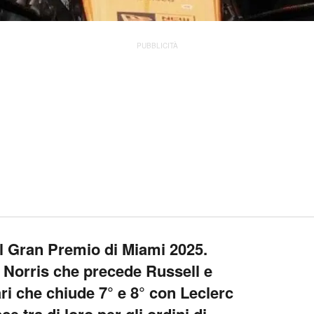
PUBBLICITÀ
il Gran Premio di Miami 2025.
 Norris che precede Russell e
ri che chiude 7° e 8° con Leclerc
 tra di loro per gli ordini di