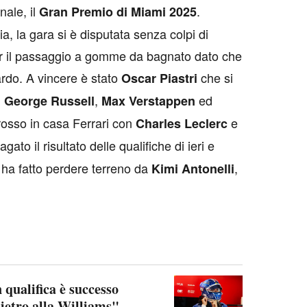
ale, il
.
Gran Premio di Miami 2025
, la gara si è disputata senza colpi di
er il passaggio a gomme da bagnato dato che
uardo. A vincere è stato
che si
Oscar Piastri
,
,
ed
George Russell
Max Verstappen
rosso in casa Ferrari con
e
Charles Leclerc
ato il risultato delle qualifiche di ieri e
i ha fatto perdere terreno da
,
Kimi Antonelli
qualifica è successo
ietro alla Williams"